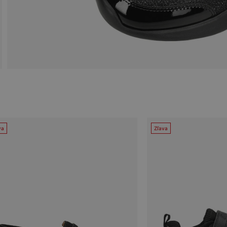
va
Zľava