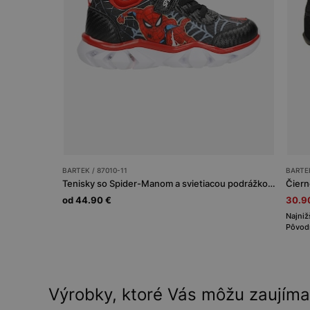
BARTEK / 87010-11
BARTEK
Tenisky so Spider-Manom a svietiacou podrážkou BARTEK 87010-11
Čiern
od 44.90 €
30.9
Najniž
Pôvodn
Výrobky, ktoré Vás môžu zaujíma