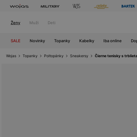
Ženy
Muži
Deti
SALE
Novinky
Topanky
Kabelky
Iba online
Do
Wojas
Topanky
Poltopánky
Sneakersy
Čierne tenisky s trbli