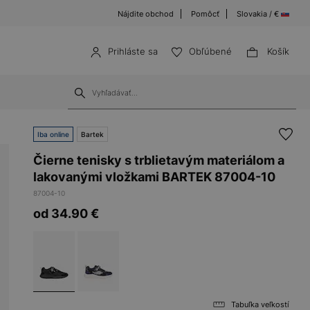
Nájdite obchod
Pomôcť
Slovakia / €
Prihláste sa
Obľúbené
Košík
Iba online
Bartek
Čierne tenisky s trblietavým materiálom a
lakovanými vložkami BARTEK 87004-10
87004-10
od 34.90
€
Tabuľka veľkostí