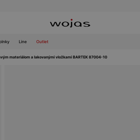
plnky
Line
Outlet
etavým materiálom a lakovanými vložkami BARTEK 87004-10