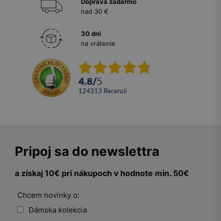
Doprava zadarmo
nad 30 €
30 dní
na vrátenie
4.8
/
5
124313
recenzií
Pripoj sa do newslettra
a získaj 10€ pri nákupoch v hodnote min. 50€
Chcem novinky o:
Dámska kolekcia