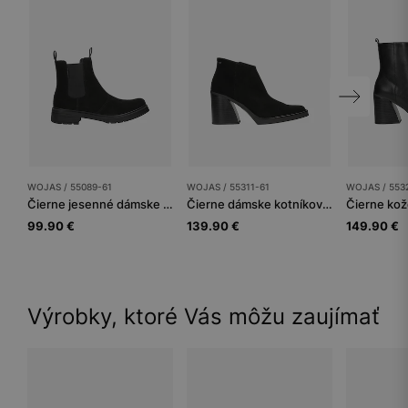
WOJAS / 55089-61
WOJAS / 55311-61
WOJAS / 553
Čierne jesenné dámske štýblety v mestskom štýle
Čierne dámske kotníkové topánky Limited Edition s nízkym zvrškom
99.90 €
139.90 €
149.90 €
Výrobky, ktoré Vás môžu zaujímať