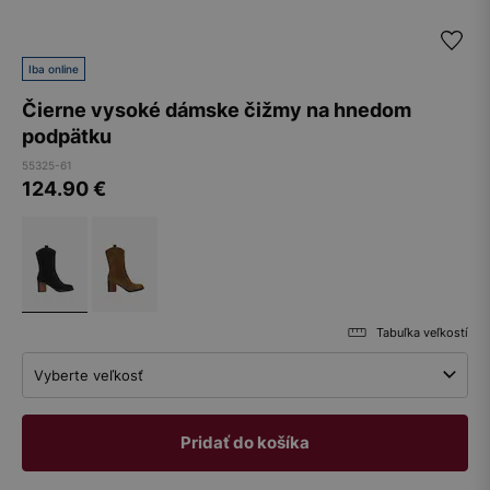
Iba online
Čierne vysoké dámske čižmy na hnedom
podpätku
55325-61
124.90
€
Tabuľka veľkostí
Vyberte veľkosť
Pridať do košíka