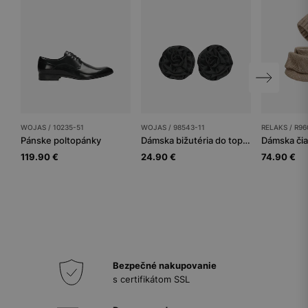
WOJAS / 10235-51
WOJAS / 98543-11
RELAKS / R96
Pánske poltopánky
Dámska bižutéria do topánok
Dámska či
119.90 €
24.90 €
74.90 €
Bezpečné nakupovanie
s certifikátom SSL