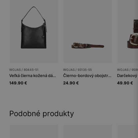
WOJAS / 80445-51
WOJAS / 93135-55
WOJAS / 959
Veľká čierna kožená dámska kabelka
Čierno-bordový obojstranný dámsky opasok
149.90 €
24.90 €
49.90 €
Podobné produkty