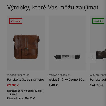
Výrobky, ktoré Vás môžu zaujímať
Výpredaj
Novinky
WOJAS / 90026-53
WOJAS / 99503-01
WOJAS / 103
Pánske tašky cez rameno
Wojas šnúrky čierne 80 cm
Pánske po
62.90 €
1.40 €
124.90 €
Najnižšia cena v období 30 dní:
114.90 €
Pôvodná cena: 114.90 €