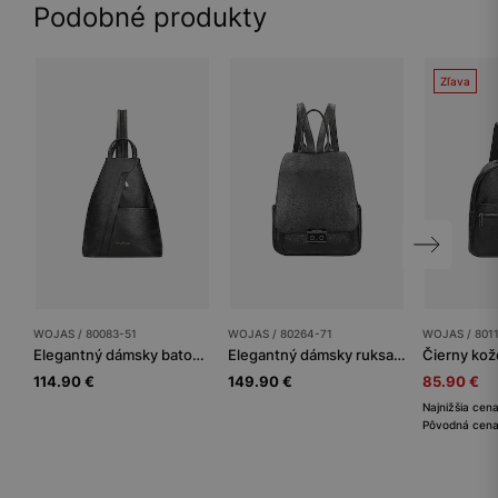
Podobné produkty
Zľava
WOJAS / 80083-51
WOJAS / 80264-71
WOJAS / 801
Elegantný dámsky batoh Wojas pre štýlovú ženu
Elegantný dámsky ruksak z čiernej kože
114.90 €
149.90 €
85.90 €
Najnižšia cen
Pôvodná cena