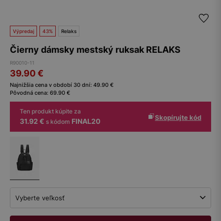
Výpredaj
43%
Relaks
Čierny dámsky mestský ruksak RELAKS
R90010-11
39.90
€
Najnižšia cena v období 30 dní:
49.90
€
Pôvodná cena:
69.90
€
Ten produkt kúpite za
Skopírujte kód
31.92 €
FINAL20
s kódom
Vyberte veľkosť