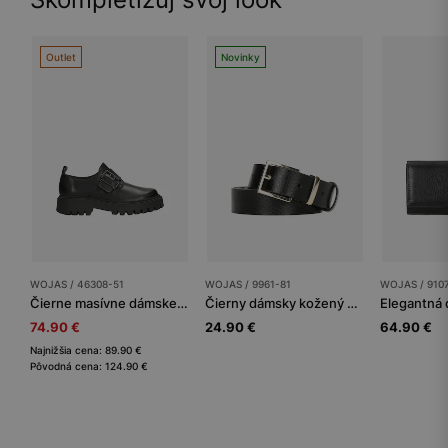
Outlet
Novinky
WOJAS / 46308-51
WOJAS / 9961-81
WOJAS / 910
Čierne masívne dámske poltopánky s prackou
Čierny dámsky kožený opasok s elegantnou zlatou prackou
74.90 €
24.90 €
64.90 €
Najnižšia cena: 89.90 €
Pôvodná cena: 124.90 €