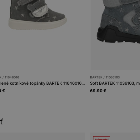
 / 11646016
BARTEK / 11036103
Zateplené kotníkové topánky BARTEK 11646016, šedo-strieborné
Soft BARTEK 11036103, m
0 €
69.90 €
ť
Výpredaj