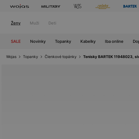
Ženy
Muži
Deti
SALE
Novinky
Topanky
Kabelky
Iba online
Do
Wojas
Topanky
Členkové topánky
Tenisky BARTEK 11948023, si