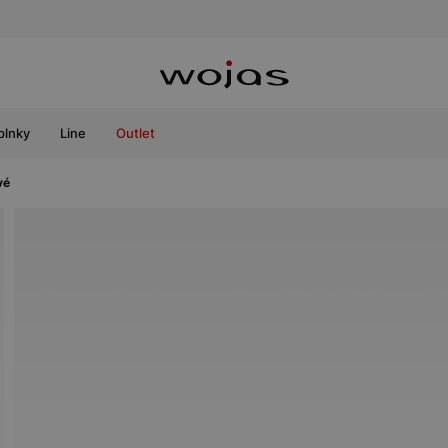
plnky
Line
Outlet
vé