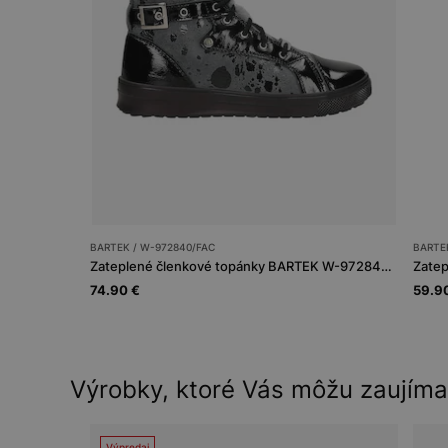
BARTEK / W-972840/FAC
BARTEK
Zateplené členkové topánky BARTEK W-972840/FAC, pre dievčatá, čierno-sivé
74.90 €
59.9
Výrobky, ktoré Vás môžu zaujíma
Výpredaj