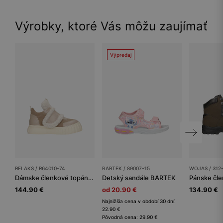
Výrobky, ktoré Vás môžu zaujímať
Výpredaj
RELAKS / R64010-74
BARTEK / 89007-15
WOJAS / 312
Dámske členkové topánky RELAKS
Detský sandále BARTEK
Pánske čl
144.90 €
od 20.90 €
134.90 €
Najnižšia cena v období 30 dní:
22.90 €
Pôvodná cena: 29.90 €