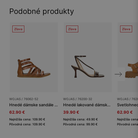
Podobné produkty
Zľava
Zľava
Zľava
WOJAS / 76062-52
WOJAS / 76200-32
WOJAS / 762
Hnedé dámske sandále so zakrytou pätou
Hnedé lakované dámske sandále s tenkými remienkami
62.90 €
39.90 €
62.90 €
Najnižšia cena: 109.90 €
Najnižšia cena: 49.90 €
Najnižšia cena
Pôvodná cena: 109.90 €
Pôvodná cena: 99.90 €
Pôvodná cena