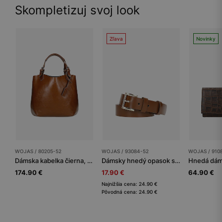
Skompletizuj svoj look
Zľava
Novinky
WOJAS / 80205-52
WOJAS / 93084-52
WOJAS / 910
Dámska kabelka čierna, ktorá Vám sadne ako uliata
Dámsky hnedý opasok so zlatou hranatou prackou
174.90 €
17.90 €
64.90 €
Najnižšia cena: 24.90 €
Pôvodná cena: 24.90 €