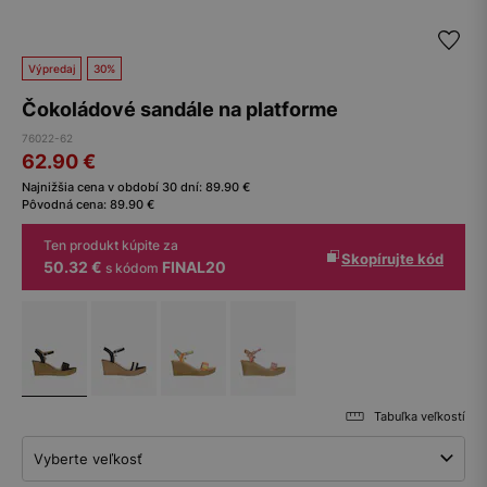
Výpredaj
30%
Čokoládové sandále na platforme
76022-62
62.90
€
Najnižšia cena v období 30 dní:
89.90
€
Pôvodná cena:
89.90
€
Ten produkt kúpite za
Skopírujte kód
50.32 €
FINAL20
s kódom
Tabuľka veľkostí
Vyberte veľkosť