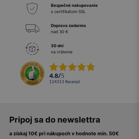
Bezpečné nakupovanie
s certifikátom SSL
Doprava zadarmo
nad 30 €
30 dní
na vrátenie
4.8
/
5
124313
recenzií
Pripoj sa do newslettra
a získaj 10€ pri nákupoch v hodnote min. 50€