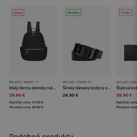
Zľava
Novinky
Outlet
RELAKS / R90011-11
WOJAS / 93020-51
WOJAS / 995
Malý čierny dámsky ruksak RELAKS
Široký dámsky kožený opasok v minimalistickom dizajne
39.90 €
24.90 €
38.90 €
Najnižšia cena: 53.90 €
Najnižšia cen
Pôvodná cena: 89.90 €
Pôvodná cena
Podobné produkty