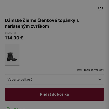
Dámske čierne členkové topánky s
nariaseným zvrškom
55282-51
114.90
€
Tabuľka veľkostí
Vyberte veľkosť
Pridať do košíka