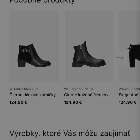
WOJAS / 55327-71
WOJAS / 55278-51
WOJAS / 550
Čierne dámske kotníčky z kombinovaných koží
Čierne kožené členkové topánky na zips
124.90 €
124.90 €
124.90 €
Výrobky, ktoré Vás môžu zaujímať