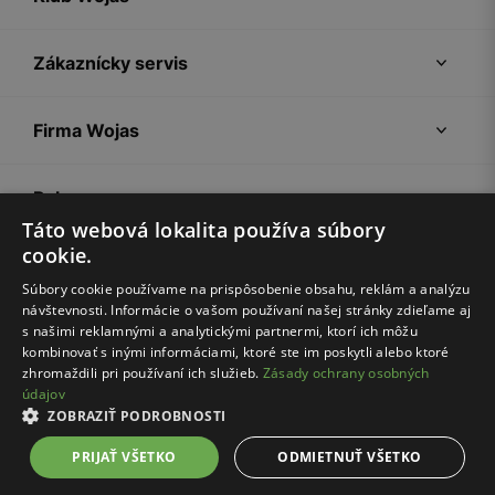
Zákaznícky servis
Firma Wojas
Pokyny
Táto webová lokalita používa súbory
cookie.
Súbory cookie používame na prispôsobenie obsahu, reklám a analýzu
návštevnosti. Informácie o vašom používaní našej stránky zdieľame aj
s našimi reklamnými a analytickými partnermi, ktorí ich môžu
kombinovať s inými informáciami, ktoré ste im poskytli alebo ktoré
zhromaždili pri používaní ich služieb.
Zásady ochrany osobných
údajov
Nákupný poriadok
Politika súkromia
Nastavenia cookies
ZOBRAZIŤ PODROBNOSTI
© Wojas 2026
PRIJAŤ VŠETKO
ODMIETNUŤ VŠETKO