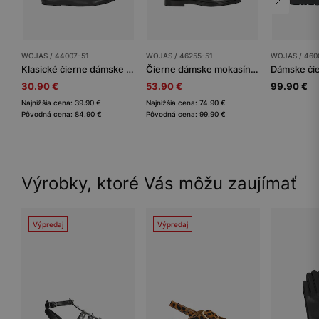
WOJAS / 44007-51
WOJAS / 46255-51
WOJAS / 460
Klasické čierne dámske balerínky z lícovej kože
Čierne dámske mokasíny v modernom pánskom looku
30.90 €
53.90 €
99.90 €
Najnižšia cena: 39.90 €
Najnižšia cena: 74.90 €
Pôvodná cena: 84.90 €
Pôvodná cena: 99.90 €
Výrobky, ktoré Vás môžu zaujímať
Výpredaj
Výpredaj