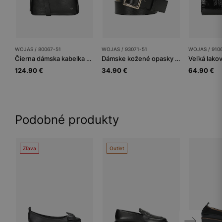
WOJAS / 80067-51
WOJAS / 93071-51
WOJAS / 910
Čierna dámska kabelka na rameno
Dámske kožené opasky z lícovej kože na každý deň
124.90 €
34.90 €
64.90 €
Podobné produkty
Zľava
Outlet