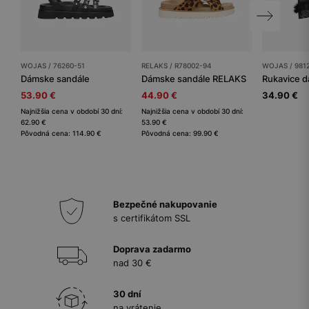
WOJAS / 76260-51
RELAKS / R78002-94
WOJAS / 981
Dámske sandále
Dámske sandále RELAKS
Rukavice 
53.90 €
44.90 €
34.90 €
Najnižšia cena v období 30 dní:
Najnižšia cena v období 30 dní:
62.90 €
53.90 €
Pôvodná cena: 114.90 €
Pôvodná cena: 99.90 €
Bezpečné nakupovanie
s certifikátom SSL
Doprava zadarmo
nad 30 €
30 dní
na vrátenie