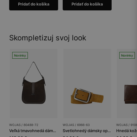
Pridať do košíka
Pridať do košíka
Skompletizuj svoj look
Novinky
Novinky
WOJAS / 80488-72
WOJAS / 6966-63
WOJAS / 910
Veľká tmavohnedá dámska kabelka z lícnej kože a velúrovej rozštiepenky
Svetlohnedý dámsky opasok so striebornou spônou