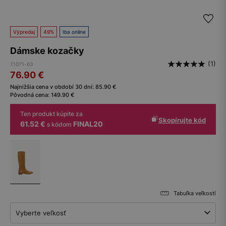
Výpredaj
49%
Iba online
Dámske kozačky
(1)
71071-63
76.90
€
Najnižšia cena v období 30 dní:
85.90
€
Pôvodná cena:
149.90
€
Ten produkt kúpite za
Skopírujte kód
61.52 €
FINAL20
s kódom
Tabuľka veľkostí
Vyberte veľkosť