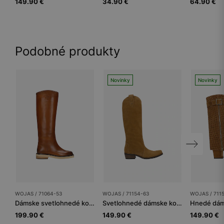
149.90 €
34.90 €
64.90 €
Podobné produkty
Novinky
Novinky
WOJAS / 71064-53
WOJAS / 71154-63
WOJAS / 711
Dámske svetlohnedé kožené čižmy typu jazdecké
Svetlohnedé dámske kovbojky – vsúvacie
199.90 €
149.90 €
149.90 €