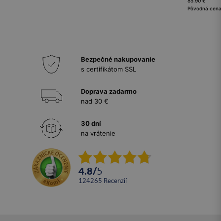
85.90 €
Pôvodná cena
Bezpečné nakupovanie
s certifikátom SSL
Doprava zadarmo
nad 30 €
30 dní
na vrátenie
4.8
/
5
124265
recenzií