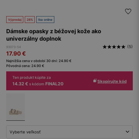
Výpredaj
28%
Iba online
Dámske opasky z béžovej kože ako
univerzálny doplnok
(5)
93073-54
17.90
€
Najnižšia cena v období 30 dní:
24.90
€
Pôvodná cena:
24.90
€
Ten produkt kúpite za
Skopírujte kód
14.32 €
FINAL20
s kódom
Vyberte veľkosť