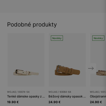
Podobné produkty
Novinky
Novinky
WOJAS / 93074-54
WOJAS / 93084-64
WOJAS / 931
Tenké dámske opasky z kože sú ideálne k elegantným šatám
Béžový dámsky opasok z velúrovej štiepenky
19.90 €
24.90 €
24.90 €