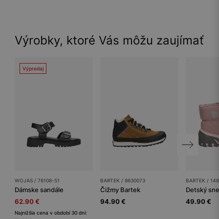
Výrobky, ktoré Vás môžu zaujímať
Výpredaj
WOJAS / 76108-51
BARTEK / 8630073
BARTEK / 14
Dámske sandále
Čižmy Bartek
Detský sn
62.90 €
94.90 €
49.90 €
Najnižšia cena v období 30 dní: