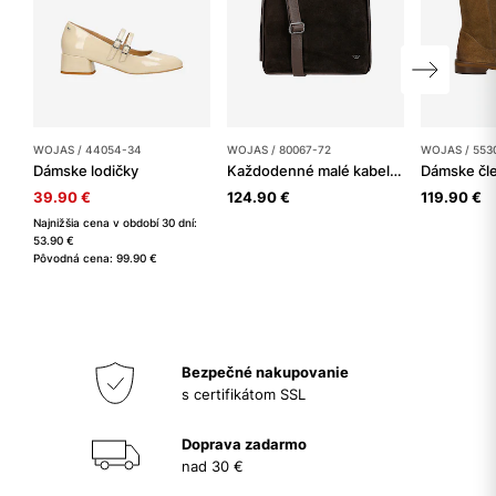
WOJAS / 44054-34
WOJAS / 80067-72
WOJAS / 553
Dámske lodičky
Každodenné malé kabelky dámske
39.90 €
124.90 €
119.90 €
Najnižšia cena v období 30 dní:
53.90 €
Pôvodná cena: 99.90 €
Bezpečné nakupovanie
s certifikátom SSL
Doprava zadarmo
nad 30 €