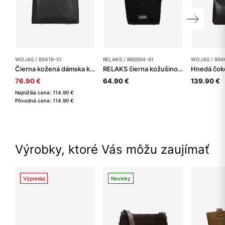
WOJAS / 80418-51
RELAKS / R80004-61
WOJAS / 804
Čierna kožená dámska kabelka so zlatým logom
RELAKS čierna kožušinová kabelka kufrík
76.90 €
64.90 €
139.90 €
Najnižšia cena: 114.90 €
Pôvodná cena: 114.90 €
Výrobky, ktoré Vás môžu zaujímať
Výpredaj
Novinky