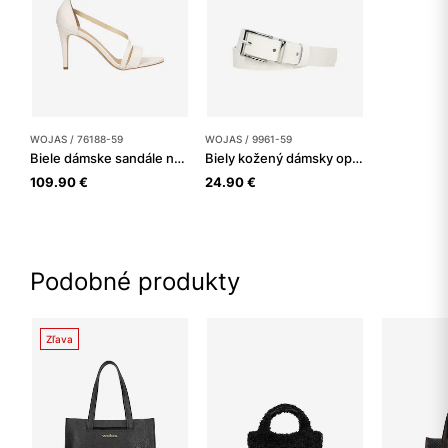
WOJAS / 76188-59
WOJAS / 9961-59
Biele dámske sandále na 9cm podpätku
Biely kožený dámsky opasok so striebornou prackou
109.90 €
24.90 €
Podobné produkty
Zľava