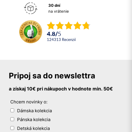
30 dní
na vrátenie
4.8
/
5
124313
recenzií
Pripoj sa do newslettra
a získaj 10€ pri nákupoch v hodnote min. 50€
Chcem novinky o:
Dámska kolekcia
Pánska kolekcia
Detská kolekcia