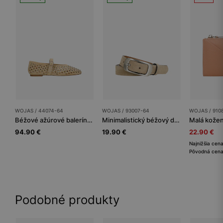
WOJAS / 44074-64
WOJAS / 93007-64
WOJAS / 910
Béžové ažúrové balerínky so zlatými nitmi
Minimalistický béžový dámsky opasok z velúrovej kože
94.90 €
19.90 €
22.90 €
Najnižšia cen
Pôvodná cena
Podobné produkty