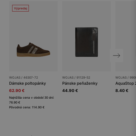
Výpredaj
WOJAS / 46307-72
WOJAS / 91129-52
WOJAS / 990
Dámske poltopánky
Pánske peňaženky
AquaStop 
62.90 €
44.90 €
8.40 €
Najnižšia cena v období 30 dní:
76.90 €
Pôvodná cena: 114.90 €