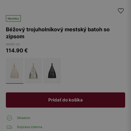
Novinky
Béžový trojuholníkový mestský batoh so
zipsom
80083-54
114.90
€
Pridať do košíka
Skladom
Doprava zdarma