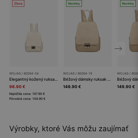
Zľava
Novinky
Novinky
WOJAS / 80264-54
WOJAS / 80264-74
WOJAS / 802
Elegantný kožený ruksak v neutrálnej béžovej farbe
Béžový dámsky ruksak z kombinovaných koží
98.90 €
149.90 €
149.90 €
Najnižšia cena: 107.90 €
Pôvodná cena: 149.90 €
Výrobky, ktoré Vás môžu zaujímať