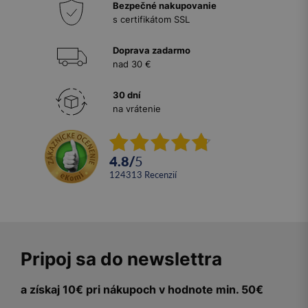
Bezpečné nakupovanie
s certifikátom SSL
Doprava zadarmo
nad 30 €
30 dní
na vrátenie
4.8
/
5
124313
recenzií
Pripoj sa do newslettra
a získaj 10€ pri nákupoch v hodnote min. 50€