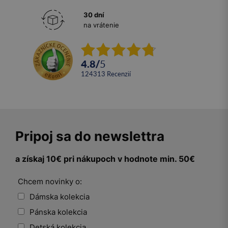
30 dní
na vrátenie
4.8
/
5
124313
recenzií
Pripoj sa do newslettra
a získaj 10€ pri nákupoch v hodnote min. 50€
Chcem novinky o:
Dámska kolekcia
Pánska kolekcia
Detská kolekcia