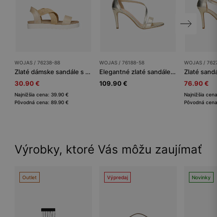
WOJAS / 76238-88
WOJAS / 76188-58
WOJAS / 762
Zlaté dámske sandále s pletenými látkovými remienkami
Elegantné zlaté sandále na vysokom podpätku s ozdobným remienkom
30.90 €
109.90 €
76.90 €
Najnižšia cena: 39.90 €
Najnižšia cen
Pôvodná cena: 89.90 €
Pôvodná cena
Výrobky, ktoré Vás môžu zaujímať
Outlet
Výpredaj
Novinky