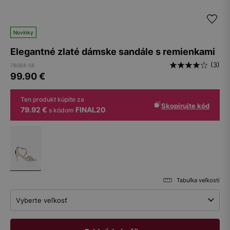
Novinky
Elegantné zlaté dámske sandále s remienkami
(3)
76064-58
99.90
€
Ten produkt kúpite za
Skopírujte kód
79.92 €
FINAL20
s kódom
Tabuľka veľkostí
Vyberte veľkosť