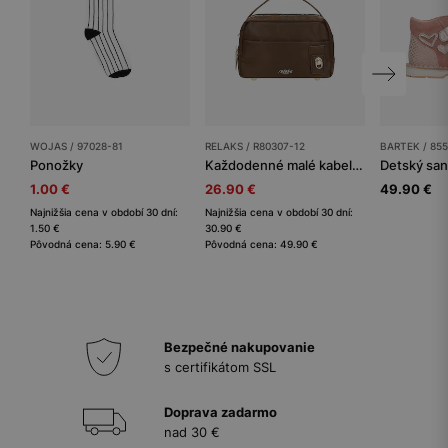
WOJAS / 97028-81
RELAKS / R80307-12
BARTEK / 85
Ponožky
Každodenné malé kabelky dámske RELAKS
Detský sa
1.00 €
26.90 €
49.90 €
Najnižšia cena v období 30 dní:
Najnižšia cena v období 30 dní:
1.50 €
30.90 €
Pôvodná cena: 5.90 €
Pôvodná cena: 49.90 €
Bezpečné nakupovanie
s certifikátom SSL
Doprava zadarmo
nad 30 €