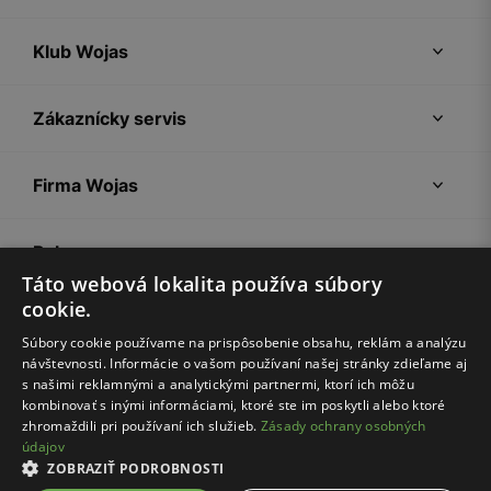
Klub Wojas
Zákaznícky servis
Firma Wojas
Pokyny
Táto webová lokalita používa súbory
cookie.
Súbory cookie používame na prispôsobenie obsahu, reklám a analýzu
návštevnosti. Informácie o vašom používaní našej stránky zdieľame aj
s našimi reklamnými a analytickými partnermi, ktorí ich môžu
kombinovať s inými informáciami, ktoré ste im poskytli alebo ktoré
zhromaždili pri používaní ich služieb.
Zásady ochrany osobných
údajov
Nákupný poriadok
Politika súkromia
Nastavenia cookies
ZOBRAZIŤ PODROBNOSTI