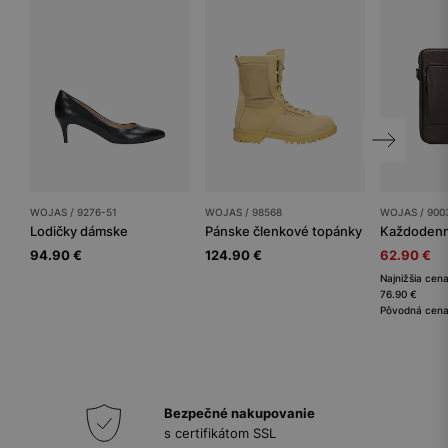
WOJAS / 9276-51
WOJAS / 98568
WOJAS / 900
Lodičky dámske
Pánske členkové topánky
94.90 €
124.90 €
62.90 €
Najnižšia cena
76.90 €
Pôvodná cena
Bezpečné nakupovanie
s certifikátom SSL