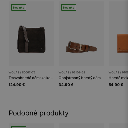
Novinky
Novinky
WOJAS / 80067-72
WOJAS / 93102-52
WOJAS / 910
Tmavohnedá dámska kabelka z kombinovaných kôž
Obojstranný hnedý dámsky opasok z lícovej kože so zlatou sponou
124.90 €
34.90 €
54.90 €
Podobné produkty