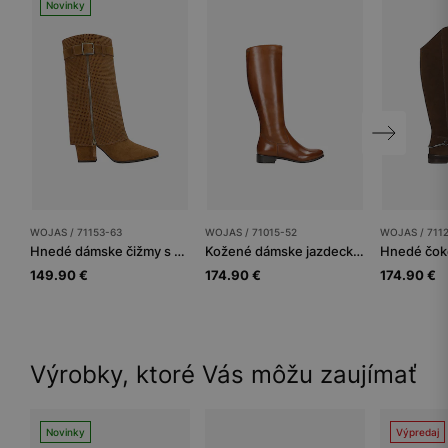
Novinky
WOJAS / 71153-63
WOJAS / 71015-52
WOJAS / 711
Hnedé dámske čižmy s prelamovanou sárou
Kožené dámske jazdecké čižmy v hnedej farbe
149.90 €
174.90 €
174.90 €
Výrobky, ktoré Vás môžu zaujímať
Novinky
Výpredaj