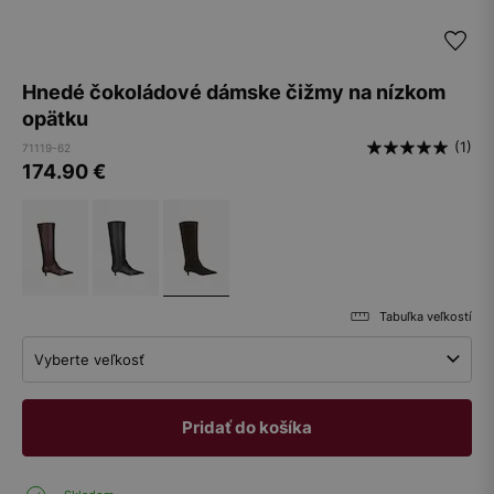
Hnedé čokoládové dámske čižmy na nízkom
opätku
(1)
71119-62
174.90
€
Tabuľka veľkostí
Vyberte veľkosť
Pridať do košíka