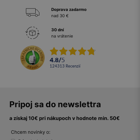
Doprava zadarmo
nad 30 €
30 dní
na vrátenie
4.8
/
5
124313
recenzií
Pripoj sa do newslettra
a získaj 10€ pri nákupoch v hodnote min. 50€
Chcem novinky o: