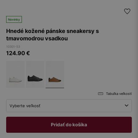
Novinky
Hnedé kožené pánske sneakersy s
tmavomodrou vsadkou
10301-53
124.90
€
Tabuľka veľkostí
Vyberte veľkosť
Pridať do košíka