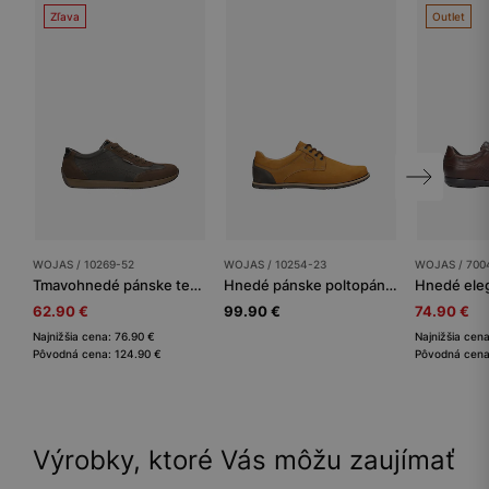
Zľava
Outlet
WOJAS / 10269-52
WOJAS / 10254-23
WOJAS / 700
Tmavohnedé pánske tenisky
Hnedé pánske poltopánky s tmavomodrou vstavkou na päte
62.90 €
99.90 €
74.90 €
Najnižšia cena: 76.90 €
Najnižšia cen
Pôvodná cena: 124.90 €
Pôvodná cena
Výrobky, ktoré Vás môžu zaujímať