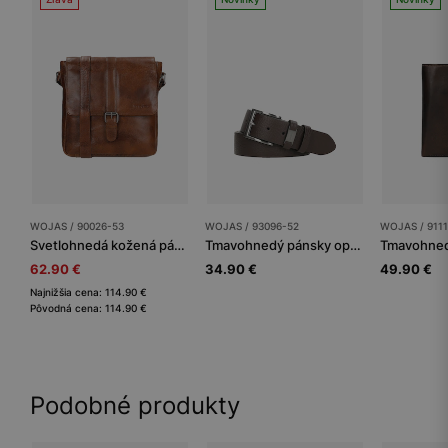
WOJAS / 90026-53
WOJAS / 93096-52
WOJAS / 911
Svetlohnedá kožená pánska taška listonoška
Tmavohnedý pánsky opasok s pútkom a logom
62.90 €
34.90 €
49.90 €
Najnižšia cena: 114.90 €
Pôvodná cena: 114.90 €
Podobné produkty