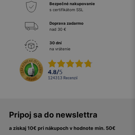
Bezpečné nakupovanie
s certifikátom SSL
Doprava zadarmo
nad 30 €
30 dní
na vrátenie
4.8
/
5
124313
recenzií
Pripoj sa do newslettra
a získaj 10€ pri nákupoch v hodnote min. 50€