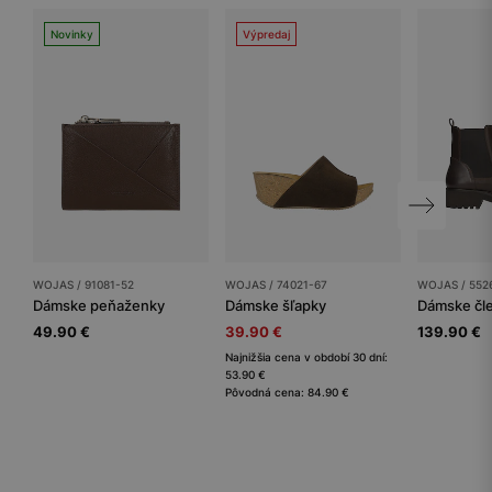
Novinky
Výpredaj
WOJAS / 91081-52
WOJAS / 74021-67
WOJAS / 552
Dámske peňaženky
Dámske šľapky
49.90 €
39.90 €
139.90 €
Najnižšia cena v období 30 dní:
53.90 €
Pôvodná cena: 84.90 €