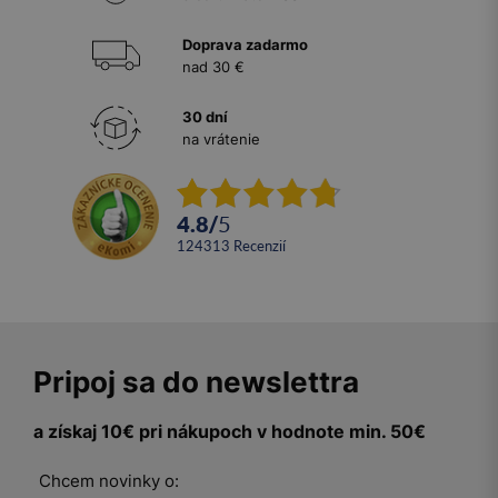
Doprava zadarmo
nad 30 €
30 dní
na vrátenie
4.8
/
5
124313
recenzií
Pripoj sa do newslettra
a získaj 10€ pri nákupoch v hodnote min. 50€
Chcem novinky o: