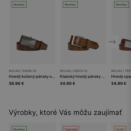
Novinky
Novinky
Novinky
WOJAS / 93038-52
WOJAS / 93078-52
WOJAS / 797
Hnedý kožený pánsky opasok s plnou prackou
Klasický hnedý pánsky opasok z hladkej kože
38.90 €
34.90 €
34.90 €
Výrobky, ktoré Vás môžu zaujímať
Novinky
Výpredaj
Outlet