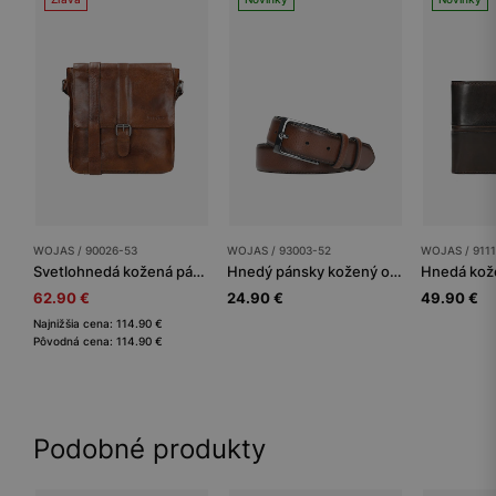
WOJAS / 90026-53
WOJAS / 93003-52
WOJAS / 911
Svetlohnedá kožená pánska taška listonoška
Hnedý pánsky kožený opasok s klasickou prackou
62.90 €
24.90 €
49.90 €
Najnižšia cena: 114.90 €
Pôvodná cena: 114.90 €
Podobné produkty