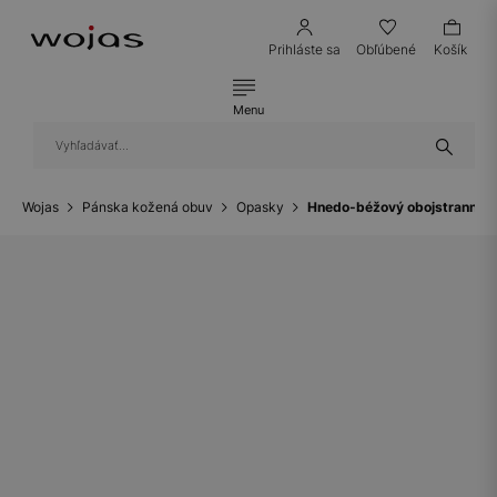
Prihláste sa
Obľúbené
Košík
Menu
Wojas
Pánska kožená obuv
Opasky
Hnedo-béžový obojstranný p