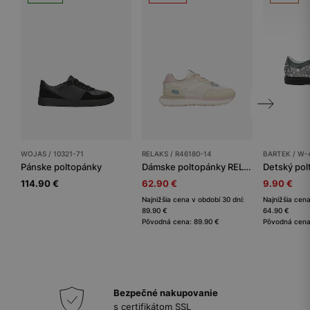
WOJAS / 10321-71
RELAKS / R46180-14
BARTEK / W-
Pánske poltopánky
Dámske poltopánky RELAKS
114.90 €
62.90 €
9.90 €
Najnižšia cena v období 30 dní:
Najnižšia cena
89.90 €
64.90 €
Pôvodná cena: 89.90 €
Pôvodná cena
Bezpečné nakupovanie
s certifikátom SSL