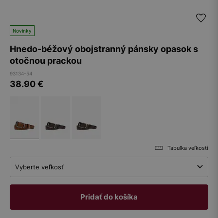
Novinky
Hnedo-béžový obojstranný pánsky opasok s
otočnou prackou
93134-54
38.90
€
Tabuľka veľkostí
Vyberte veľkosť
Pridať do košíka