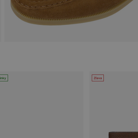
inky
Zľava