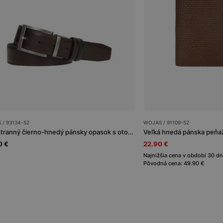
 / 93134-52
WOJAS / 91109-52
Obojstranný čierno-hnedý pánsky opasok s otočnou prackou
Veľká hnedá pánska peňa
0 €
22.90 €
Najnižšia cena v období 30 dn
Pôvodná cena: 49.90 €