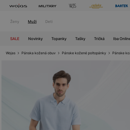
Ženy
Muži
Deti
SALE
Novinky
Topanky
Tašky
Tričká
Iba Onlin
Wojas
Pánska kožená obuv
Pánske kožené poltopánky
Pánske ko