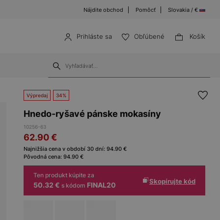
Nájdite obchod
Pomôcť
Slovakia / €
Prihláste sa
Obľúbené
Košík
Výpredaj
34%
Hnedo-ryšavé pánske mokasíny
10256-63
62.90
€
Najnižšia cena v období 30 dní:
94.90
€
Pôvodná cena:
94.90
€
Ten produkt kúpite za
Skopírujte kód
50.32 €
FINAL20
s kódom