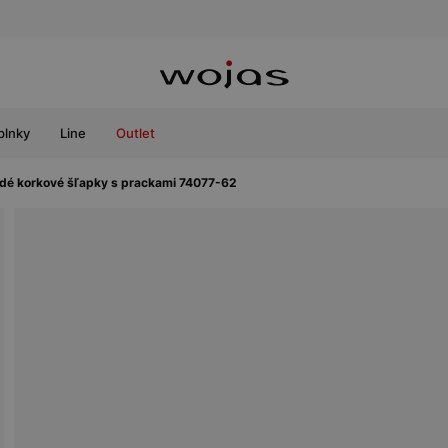
plnky
Line
Outlet
é korkové šľapky s prackami 74077-62