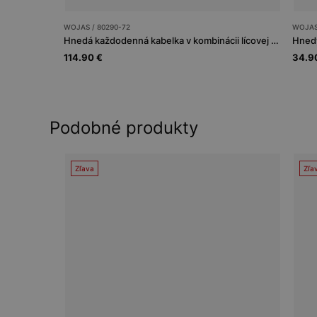
WOJAS / 80290-72
WOJAS
Hnedá každodenná kabelka v kombinácii lícovej a velúrovej kože
114.90 €
34.9
Podobné produkty
Zľava
Zľa