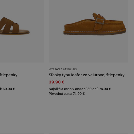
WOJAS / 74162-63
štiepenky
Šľapky typu loafer zo velúrovej štiepenky
39.90 €
í: 69.90 €
Najnižšia cena v období 30 dní: 74.90 €
Pôvodná cena: 74.90 €