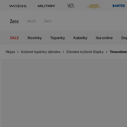
Ženy
Muži
Deti
SALE
Novinky
Topanky
Kabelky
Iba online
Do
Wojas
Kožené topánky dámske
Dámske kožené šľapky
Tmavohned