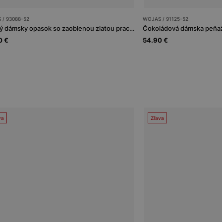
 / 93088-52
WOJAS / 91125-52
Hnedý dámsky opasok so zaoblenou zlatou prackou
Čokoládová dámska peňaž
0 €
54.90 €
va
Zľava