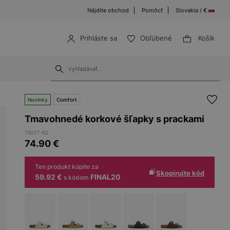
Nájdite obchod
Pomôcť
Slovakia / €
Prihláste sa
Obľúbené
Košík
Novinky
Comfort
Tmavohnedé korkové šľapky s prackami
74077-62
74.90
€
Ten produkt kúpite za
Skopírujte kód
59.92 €
FINAL20
s kódom