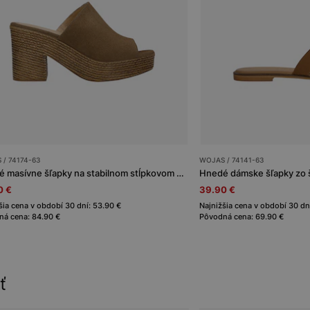
/ 74174-63
WOJAS / 74141-63
Hnedé masívne šľapky na stabilnom stĺpkovom podpätku
Hnedé dámske šľapky zo 
0 €
39.90 €
šia cena v období 30 dní: 53.90 €
Najnižšia cena v období 30 dn
á cena: 84.90 €
Pôvodná cena: 69.90 €
ť