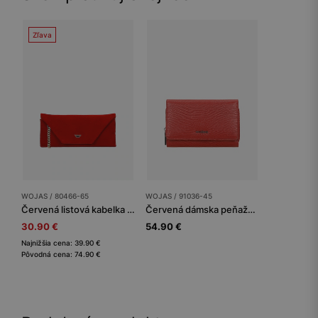
Zľava
WOJAS / 80466-65
WOJAS / 91036-45
Červená listová kabelka z velúru
Červená dámska peňaženka z lícovej kože
30.90 €
54.90 €
Najnižšia cena: 39.90 €
Pôvodná cena: 74.90 €