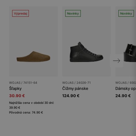
Výpredaj
Novinky
Novinky
WOJAS / 74151-64
WOJAS / 24026-71
WOJAS / 930
Šľapky
Čižmy pánske
Dámsky op
30.90 €
124.90 €
24.90 €
Najnižšia cena v období 30 dní:
39.90 €
Pôvodná cena: 74.90 €