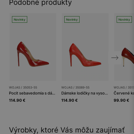
Podobné produkty
Novinky
Novinky
Novinky
WOJAS / 35053-55
WOJAS / 35089-55
WOJAS / 351
Pocit sebavedomia s dámskymi lodičkami v odtieňoch červenej
Dámske lodičky na vysokom podpätku z Vás spravia divu
114.90 €
114.90 €
99.90 €
Výrobky, ktoré Vás môžu zaujímať