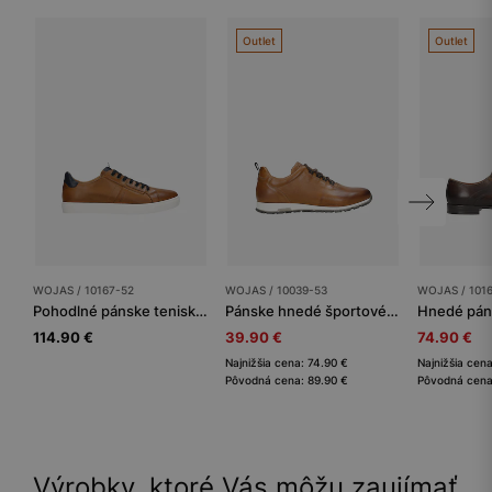
Outlet
Outlet
WOJAS / 10167-52
WOJAS / 10039-53
WOJAS / 101
Pohodlné pánske tenisky Wojas. Elegancia a štýl
Pánske hnedé športové botasky na každú príležitosť
114.90 €
39.90 €
74.90 €
Najnižšia cena: 74.90 €
Najnižšia cen
Pôvodná cena: 89.90 €
Pôvodná cena
Výrobky, ktoré Vás môžu zaujímať