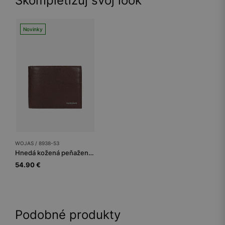
Skompletizuj svoj look
Novinky
WOJAS / 8938-53
Hnedá kožená peňaženka pre mužov s ochranou proti krádeži RFID
54.90 €
Podobné produkty