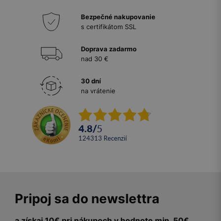
Bezpečné nakupovanie
s certifikátom SSL
Doprava zadarmo
nad 30 €
30 dní
na vrátenie
4.8
/
5
124313
recenzií
Pripoj sa do newslettra
a získaj 10€ pri nákupoch v hodnote min. 50€