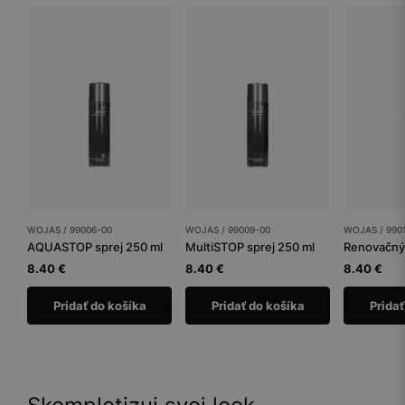
WOJAS / 99006-00
WOJAS / 99009-00
WOJAS / 990
AQUASTOP sprej 250 ml
MultiSTOP sprej 250 ml
Renovačný 
8.40 €
8.40 €
8.40 €
Pridať do košíka
Pridať do košíka
Pridať