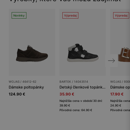
Novinky
Výpredaj
Výpredaj
WOJAS / 46412-62
BARTEK / 14043514
WOJAS / 930
Dámske poltopánky
Detský členkové topánky BARTEK
Dámske op
124.90 €
35.90 €
17.90 €
Najnižšia cena v období 30 dní:
Najnižšia cena
39.90 €
24.90 €
Pôvodná cena: 64.90 €
Pôvodná cena