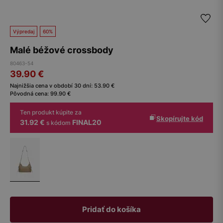
Výpredaj
60%
Malé béžové crossbody
80463-54
39.90
€
Najnižšia cena v období 30 dní:
53.90
€
Pôvodná cena:
99.90
€
Ten produkt kúpite za
Skopírujte kód
31.92 €
FINAL20
s kódom
Pridať do košíka