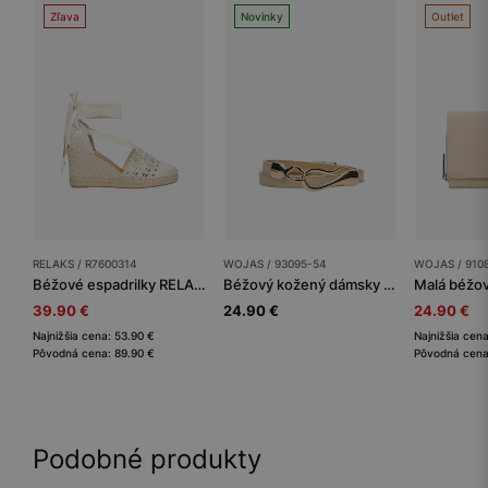
Zľava
Novinky
Outlet
RELAKS / R7600314
WOJAS / 93095-54
WOJAS / 910
Béžové espadrilky RELAKS v boho štýle
Béžový kožený dámsky opasok so zlatou prackou
39.90 €
24.90 €
24.90 €
Najnižšia cena: 53.90 €
Najnižšia cen
Pôvodná cena: 89.90 €
Pôvodná cena
Podobné produkty