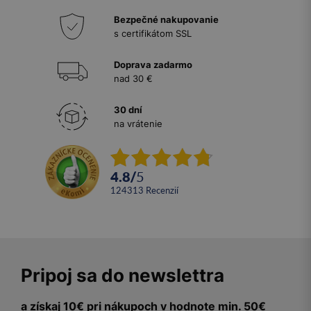
Bezpečné nakupovanie
s certifikátom SSL
Doprava zadarmo
nad 30 €
30 dní
na vrátenie
4.8
/
5
124313
recenzií
Pripoj sa do newslettra
a získaj 10€ pri nákupoch v hodnote min. 50€