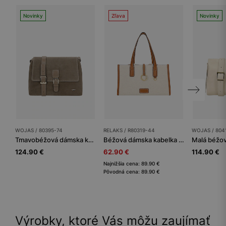
Novinky
Zľava
Novinky
WOJAS / 80395-74
RELAKS / R80319-44
WOJAS / 804
Tmavobéžová dámska kabelka z kombinovaných koží
Béžová dámska kabelka s kontrastnými vsadkami RELAKS
124.90 €
62.90 €
114.90 €
Najnižšia cena: 89.90 €
Pôvodná cena: 89.90 €
Výrobky, ktoré Vás môžu zaujímať