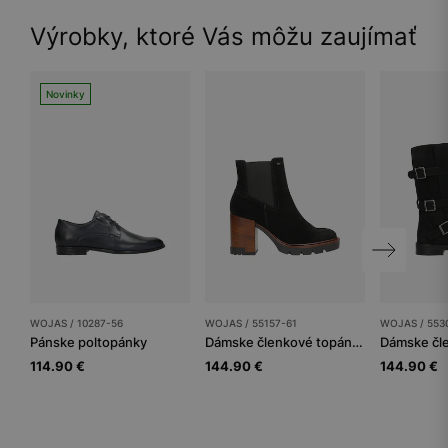
Výrobky, ktoré Vás môžu zaujímať
Novinky
WOJAS / 10287-56
WOJAS / 55157-61
WOJAS / 553
Pánske poltopánky
Dámske členkové topánky
114.90 €
144.90 €
144.90 €