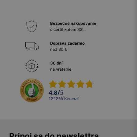
Bezpečné nakupovanie
s certifikátom SSL
Doprava zadarmo
nad 30 €
30 dní
na vrátenie
4.8
/
5
124265
recenzií
Pripoj sa do newslettra