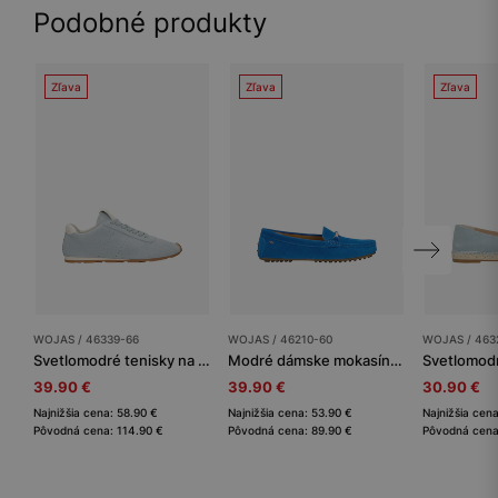
Podobné produkty
Zľava
Zľava
Zľava
WOJAS / 46339-66
WOJAS / 46210-60
WOJAS / 463
Svetlomodré tenisky na tenkej podrážke
Modré dámske mokasíny so zlatou ozdobou
39.90 €
39.90 €
30.90 €
Najnižšia cena: 58.90 €
Najnižšia cena: 53.90 €
Najnižšia cen
Pôvodná cena: 114.90 €
Pôvodná cena: 89.90 €
Pôvodná cena