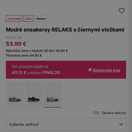
Výpredaj
43%
Relaks
Modré sneakersy RELAKS s čiernymi vložkami
R34212-46
53.90
€
Najnižšia cena v období 30 dní:
58.90
€
Pôvodná cena:
94.90
€
Ten produkt kúpite za
Skopírujte kód
43.12 €
FINAL20
s kódom
Tabuľka veľkostí
Vyberte veľkosť