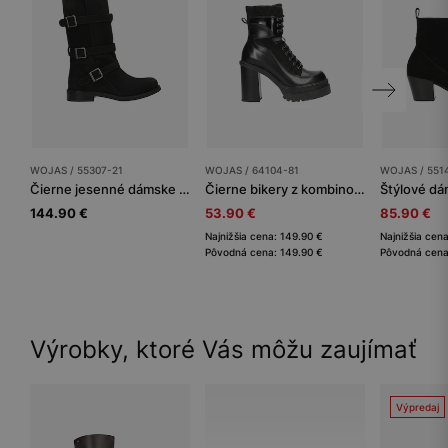
WOJAS / 55307-21
WOJAS / 64104-81
WOJAS / 551
Čierne jesenné dámske kotníkové topánky z nubuku
Čierne bikery z kombinovanej kože na podpätku
144.90 €
53.90 €
85.90 €
Najnižšia cena: 149.90 €
Najnižšia cen
Pôvodná cena: 149.90 €
Pôvodná cena
Výrobky, ktoré Vás môžu zaujímať
Výpredaj