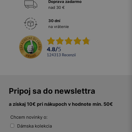
Doprava zadarmo
nad 30 €
30 dní
na vrátenie
4.8
/
5
124313
recenzií
Pripoj sa do newslettra
a získaj 10€ pri nákupoch v hodnote min. 50€
Chcem novinky o:
Dámska kolekcia