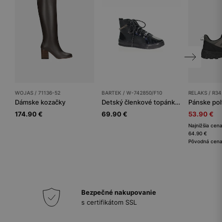
WOJAS / 71136-52
BARTEK / W-742850/F10
RELAKS / R3
Dámske kozačky
Detský členkové topánky BARTEK
174.90 €
69.90 €
53.90 €
Najnižšia cena
64.90 €
Pôvodná cena
Bezpečné nakupovanie
s certifikátom SSL