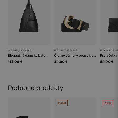
WOJAS / 80083-51
WOJAS / 93089-51
WOJAS / 910
Elegantný dámsky batoh Wojas pre štýlovú ženu
Čierny dámsky opasok s výraznou zlatou prackou
114.90 €
34.90 €
54.90 €
Podobné produkty
Outlet
Zľava