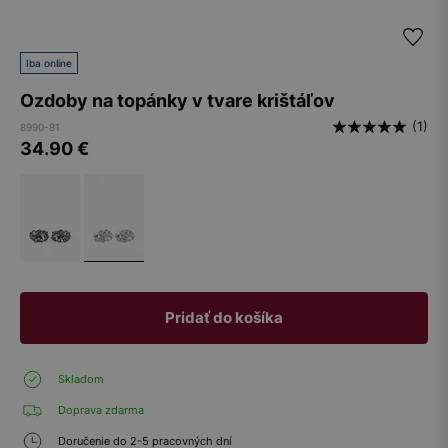
Iba online
Ozdoby na topánky v tvare krištáľov
(1)
8990-81
34.90
€
Pridať do košíka
Skladom
Doprava zdarma
Doručenie do 2-5 pracovných dní