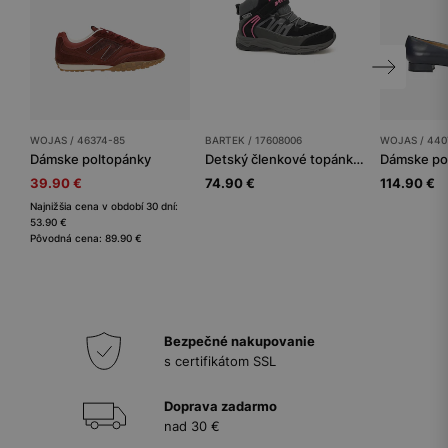
WOJAS / 46374-85
BARTEK / 17608006
WOJAS / 440
Dámske poltopánky
Detský členkové topánky BARTEK
Dámske po
39.90 €
74.90 €
114.90 €
Najnižšia cena v období 30 dní:
53.90 €
Pôvodná cena: 89.90 €
Bezpečné nakupovanie
s certifikátom SSL
Doprava zadarmo
nad 30 €