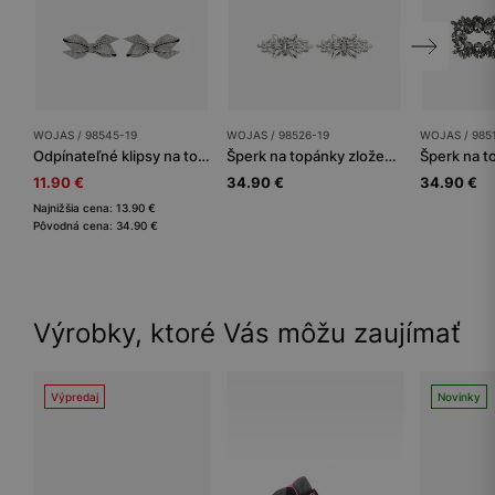
WOJAS / 98545-19
WOJAS / 98526-19
WOJAS / 985
Odpínateľné klipsy na topánky v podobe strieborných mašličiek so zirkónmi
Šperk na topánky zložený z lesklých kamiekov
11.90 €
34.90 €
34.90 €
Najnižšia cena: 13.90 €
Pôvodná cena: 34.90 €
Výrobky, ktoré Vás môžu zaujímať
Výpredaj
Novinky