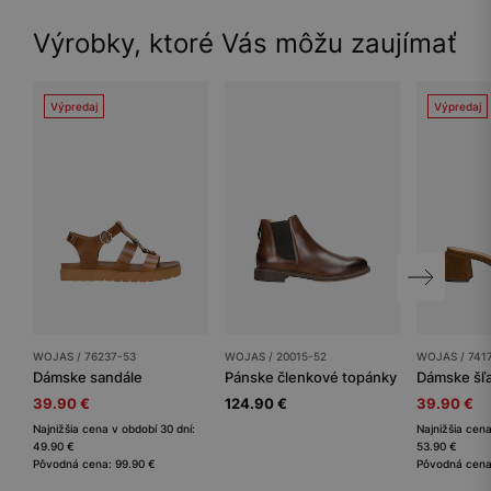
Výrobky, ktoré Vás môžu zaujímať
Výpredaj
Výpredaj
WOJAS / 76237-53
WOJAS / 20015-52
WOJAS / 741
Dámske sandále
Pánske členkové topánky
Dámske šľ
39.90 €
124.90 €
39.90 €
Najnižšia cena v období 30 dní:
Najnižšia cena
49.90 €
53.90 €
Pôvodná cena: 99.90 €
Pôvodná cena