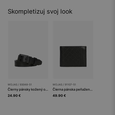
Skompletizuj svoj look
WOJAS / 93048-51
WOJAS / 91107-51
Čierny pánsky kožený opasok na bežné nosenie
Čierna pánska peňaženka z prešívanej lícovej kože s RFID ochranou
24.90 €
49.90 €