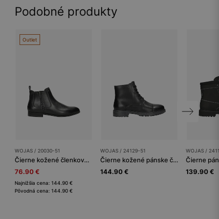
Podobné produkty
Outlet
WOJAS / 20030-51
WOJAS / 24129-51
WOJAS / 241
Čierne kožené členkové pánske poltopánky so zipsom
Čierne kožené pánske členky s zateplením
76.90 €
144.90 €
139.90 €
Najnižšia cena: 144.90 €
Pôvodná cena: 144.90 €