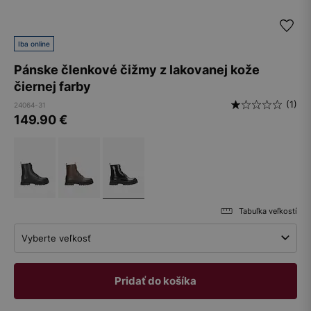
Iba online
Pánske členkové čižmy z lakovanej kože
čiernej farby
(1)
24064-31
149.90
€
Tabuľka veľkostí
Vyberte veľkosť
Pridať do košíka