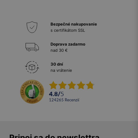
Bezpečné nakupovanie
s certifikátom SSL
Doprava zadarmo
nad 30 €
30 dní
na vrátenie
4.8
/
5
124265
recenzií
Pripoj sa do newslettra