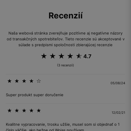
Recenzií
Naša webová stránka zverejňuje pozitívne aj negatívne názory
od transakčných spotrebiteľov. Tieto recenzie sú akceptované v
súlade s predpismi spoločnosti zbierajúcej recenzie
4.7
(3 recenzií)
05/08/24
Super produkt super doručenie
12/02/21
Kvalitne vypracovanie, trosku užšie, musel som si objednať o 1
číslo väčšie, ako bežne od Wojas používam.