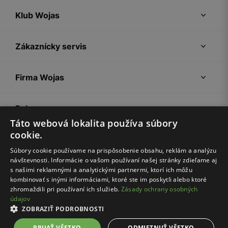
Klub Wojas
Zákaznícky servis
Firma Wojas
Pokyny
Táto webová lokalita používa súbory
cookie.
Súbory cookie používame na prispôsobenie obsahu, reklám a analýzu
návštevnosti. Informácie o vašom používaní našej stránky zdieľame aj
s našimi reklamnými a analytickými partnermi, ktorí ich môžu
kombinovať s inými informáciami, ktoré ste im poskytli alebo ktoré
zhromaždili pri používaní ich služieb.
Zásady ochrany osobných
údajov
Nákupný poriadok
Politika súkromia
Nastavenia cookies
ZOBRAZIŤ PODROBNOSTI
© Wojas 2026
PRIJAŤ VŠETKO
ODMIETNUŤ VŠETKO