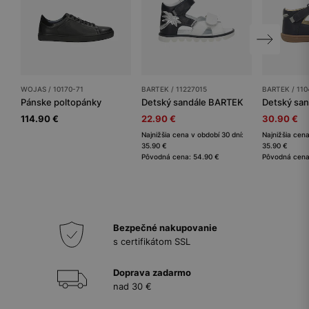
WOJAS / 10170-71
BARTEK / 11227015
BARTEK / 11
Pánske poltopánky
Detský sandále BARTEK
114.90 €
22.90 €
30.90 €
Najnižšia cena v období 30 dní:
Najnižšia cena
35.90 €
35.90 €
Pôvodná cena: 54.90 €
Pôvodná cena
Bezpečné nakupovanie
s certifikátom SSL
Doprava zadarmo
nad 30 €