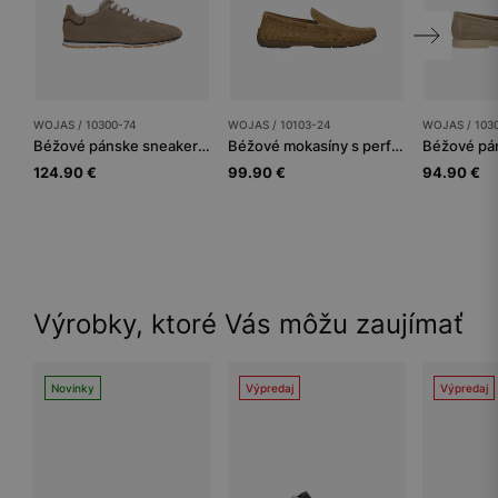
WOJAS / 10300-74
WOJAS / 10103-24
WOJAS / 103
Béžové pánske sneakersy s tmavomodrými vložkami
Béžové mokasíny s perforovanou kožou
124.90 €
99.90 €
94.90 €
Výrobky, ktoré Vás môžu zaujímať
Novinky
Výpredaj
Výpredaj