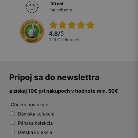
30 dní
na vrátenie
4.8
/
5
124313
recenzií
Pripoj sa do newslettra
a získaj 10€ pri nákupoch v hodnote min. 50€
Chcem novinky o:
Dámska kolekcia
Pánska kolekcia
Detská kolekcia