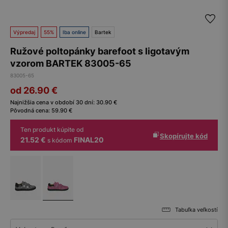
Výpredaj
55%
Iba online
Bartek
Ružové poltopánky barefoot s ligotavým
vzorom BARTEK 83005-65
83005-65
od 26.90
€
Najnižšia cena v období 30 dní:
30.90
€
Pôvodná cena:
59.90
€
Ten produkt kúpite od
Skopírujte kód
21.52 €
FINAL20
s kódom
Tabuľka veľkostí