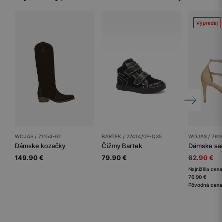
Výpredaj
WOJAS / 71154-62
BARTEK / 27414/0P-Q35
WOJAS / 761
Dámske kozačky
Čižmy Bartek
Dámske sa
149.90 €
79.90 €
62.90 €
Najnižšia cena
76.90 €
Pôvodná cena