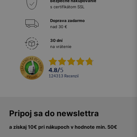
Bezpečné nakupovanie
s certifikátom SSL
Doprava zadarmo
nad 30 €
30 dní
na vrátenie
4.8
/
5
124313
recenzií
Pripoj sa do newslettra
a získaj 10€ pri nákupoch v hodnote min. 50€