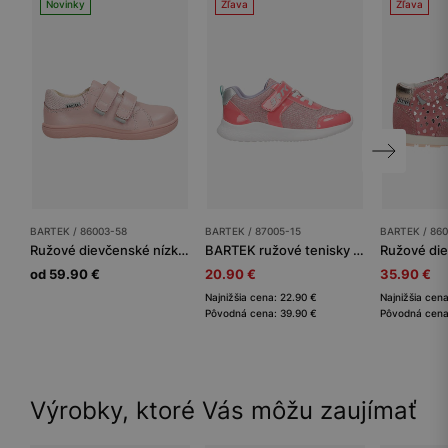
Novinky
Zľava
Zľava
BARTEK / 86003-58
BARTEK / 87005-15
BARTEK / 86
Ružové dievčenské nízke barefoot topánky BARTEK 86003-58
BARTEK ružové tenisky pre dievčatá s trblietavým materiálom 87005-15
od 59.90 €
20.90 €
35.90 €
Najnižšia cena: 22.90 €
Najnižšia cen
Pôvodná cena: 39.90 €
Pôvodná cena
Výrobky, ktoré Vás môžu zaujímať