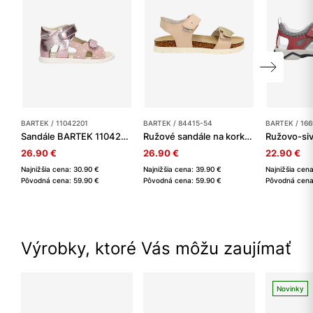
BARTEK / 11042201
BARTEK / 84415-54
BARTEK / 16
Sandále BARTEK 11042201, pre dievčatá, ružové
Ružové sandále na korkovej podrážke BARTEK 84415-54 so zlatou odnímateľnou ozdobou
26.90 €
26.90 €
22.90 €
Najnižšia cena: 30.90 €
Najnižšia cena: 39.90 €
Najnižšia cen
Pôvodná cena: 59.90 €
Pôvodná cena: 59.90 €
Pôvodná cena
Výrobky, ktoré Vás môžu zaujímať
Novinky