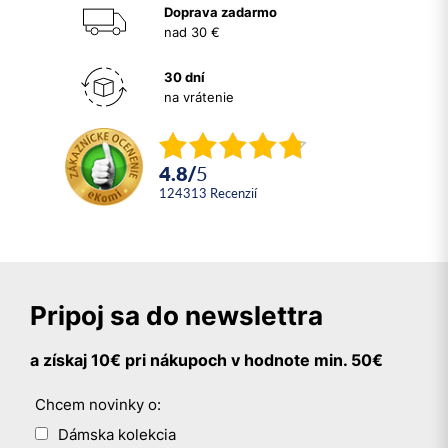
Doprava zadarmo
nad 30 €
30 dní
na vrátenie
4.8
/
5
124313
recenzií
Pripoj sa do newslettra
a získaj 10€ pri nákupoch v hodnote min. 50€
Chcem novinky o:
Dámska kolekcia