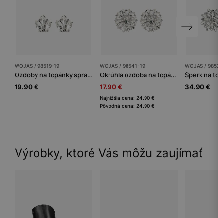
WOJAS / 98519-19
WOJAS / 98541-19
WOJAS / 985
Ozdoby na topánky spravia z každého modelu elegantný kúsok
Okrúhla ozdoba na topánky s krištáľmi
19.90 €
17.90 €
34.90 €
Najnižšia cena: 24.90 €
Pôvodná cena: 24.90 €
Výrobky, ktoré Vás môžu zaujímať