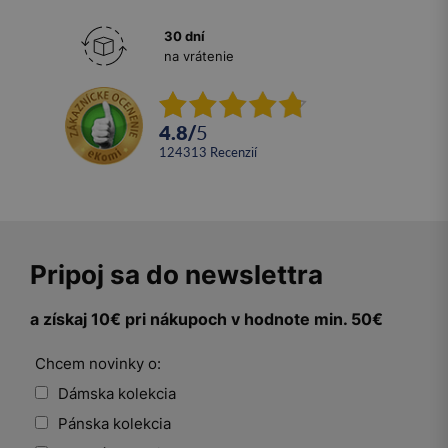
30 dní
na vrátenie
4.8
/
5
124313
recenzií
Pripoj sa do newslettra
a získaj 10€ pri nákupoch v hodnote min. 50€
Chcem novinky o:
Dámska kolekcia
Pánska kolekcia