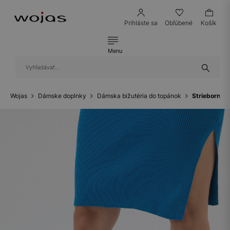
Prihláste sa
Obľúbené
Košík
Menu
Wojas
Dámske doplnky
Dámska bižutéria do topánok
Strieborné o