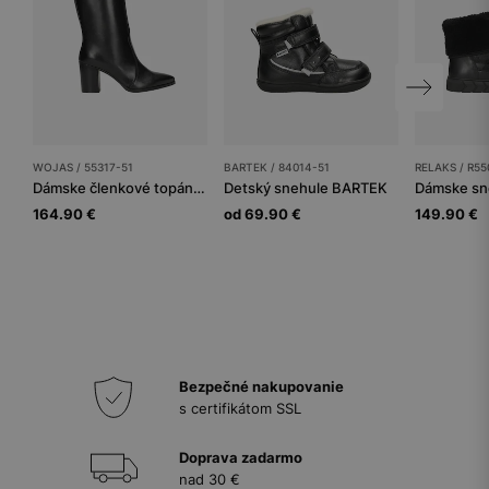
WOJAS / 55317-51
BARTEK / 84014-51
RELAKS / R55
Dámske členkové topánky
Detský snehule BARTEK
Dámske sn
164.90 €
od 69.90 €
149.90 €
Bezpečné nakupovanie
s certifikátom SSL
Doprava zadarmo
nad 30 €