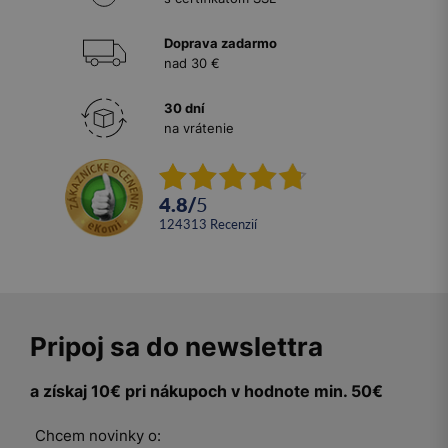
Doprava zadarmo
nad 30 €
30 dní
na vrátenie
4.8
/
5
124313
recenzií
Pripoj sa do newslettra
a získaj 10€ pri nákupoch v hodnote min. 50€
Chcem novinky o: