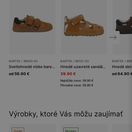
BARTEK / 86003-63
BARTEK / 86321-63
BARTEK / 86
Svetlohnedé nízke barefoot topánky BARTEK 86003-63
Hnedé uzavreté sandále s líškou BARTEK 86321-63
od 59.90 €
39.90 €
od 64.90 
Najnižšia cena: 59.90 €
Pôvodná cena: 59.90 €
Výrobky, ktoré Vás môžu zaujímať
Outlet
Novinky