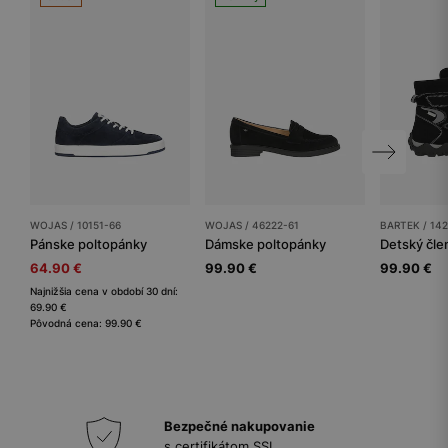
WOJAS / 10151-66
WOJAS / 46222-61
BARTEK / 14
Pánske poltopánky
Dámske poltopánky
64.90 €
99.90 €
99.90 €
Najnižšia cena v období 30 dní:
69.90 €
Pôvodná cena: 99.90 €
Bezpečné nakupovanie
s certifikátom SSL