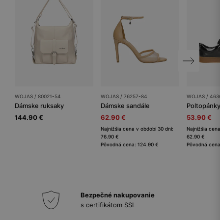
WOJAS / 80021-54
WOJAS / 76257-84
WOJAS / 463
Dámske ruksaky
Dámske sandále
Poltopánk
144.90 €
62.90 €
53.90 €
Najnižšia cena v období 30 dní:
Najnižšia cena
76.90 €
62.90 €
Pôvodná cena: 124.90 €
Pôvodná cena
Bezpečné nakupovanie
s certifikátom SSL