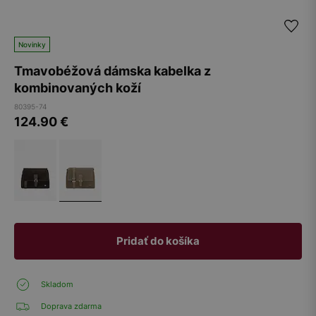
Novinky
Tmavobéžová dámska kabelka z
kombinovaných koží
80395-74
124.90
€
Pridať do košíka
Skladom
Doprava zdarma