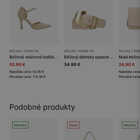
WOJAS / 35185-64
WOJAS / 93089-54
WOJAS / 910
Béžové velúrové lodičky na ihle
Béžový dámsky opasok s veľkou zlatou prackou
53.90 €
34.90 €
24.90 €
Najnižšia cena: 62.90 €
Najnižšia cen
Pôvodná cena: 114.90 €
Pôvodná cena
Podobné produkty
Novinky
Zľava
Novinky