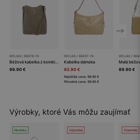
WOJAS / 80478-74
WOJAS / 80457-74
WOJAS / 804
Béžová kabelka z kombinovaných koží
Kabelka dámska
99.90 €
62.90 €
89.90 €
Najnižšia cena: 99.90 €
Pôvodná cena: 99.90 €
Výrobky, ktoré Vás môžu zaujímať
Novinky
Výpredaj
Výpredaj