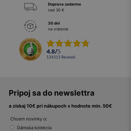
Doprava zadarmo
nad 30 €
30 dní
na vrátenie
4.8
/
5
124313
recenzií
Pripoj sa do newslettra
a získaj 10€ pri nákupoch v hodnote min. 50€
Chcem novinky o:
Dámska kolekcia