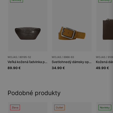
WOJAS / 80195-52
WOJAS / 6966-63
WOJAS / 910
Veľká kožená ľadvinka pre dámy v čokoládovom odtieni hnedej
Svetlohnedý dámsky opasok so striebornou spônou
89.90 €
34.90 €
49.90 €
Podobné produkty
Zľava
Outlet
Novinky