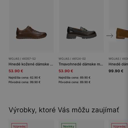
WOJAS / 46357-52
WOJAS / 46124-02
WOJAS / 463
Hnedé kožené dámske tenisky
Tmavohnedé dámske mokasíny na vysokej podrážke
53.90 €
53.90 €
99.90 €
Najnižšia cena: 62.90 €
Najnižšia cena: 89.90 €
Pôvodná cena: 99.90 €
Pôvodná cena: 89.90 €
Výrobky, ktoré Vás môžu zaujímať
Výpredaj
Novinky
Výpredaj