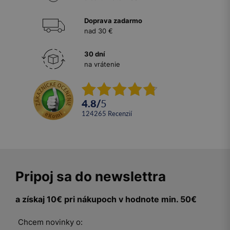
Doprava zadarmo
nad 30 €
30 dní
na vrátenie
4.8
/
5
124265
recenzií
Pripoj sa do newslettra
a získaj 10€ pri nákupoch v hodnote min. 50€
Chcem novinky o: