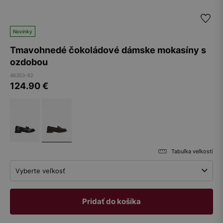
Novinky
Tmavohnedé čokoládové dámske mokasíny s
ozdobou
46353-62
124.90
€
Tabuľka veľkostí
Vyberte veľkosť
Pridať do košíka