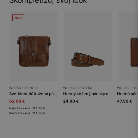
Skompletizuj svoj look
Zľava
WOJAS / 90026-53
WOJAS / 93120-53
WOJAS / 911
Svetlohnedá kožená pánska taška listonoška
Hnedý kožený pánsky opasok s otvorenou prackou
62.90 €
24.90 €
47.90 €
Najnižšia cena: 114.90 €
Pôvodná cena: 114.90 €