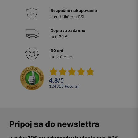
Bezpečné nakupovanie
s certifikátom SSL
Doprava zadarmo
nad 30 €
30 dní
na vrátenie
4.8
/
5
124313
recenzií
Pripoj sa do newslettra
a získaj 10€ pri nákupoch v hodnote min. 50€