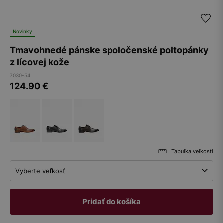
Novinky
Tmavohnedé pánske spoločenské poltopánky
z lícovej kože
7030-54
124.90
€
Tabuľka veľkostí
Vyberte veľkosť
Pridať do košíka