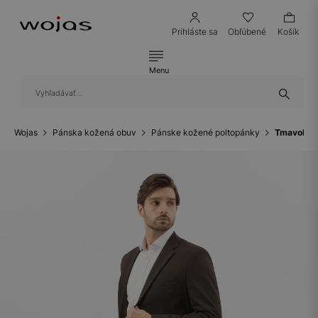
Prihláste sa
Obľúbené
Košík
Menu
Wojas
Pánska kožená obuv
Pánske kožené poltopánky
Tmavohned