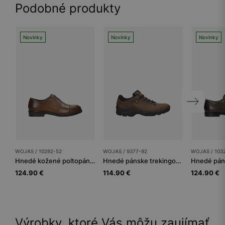
Podobné produkty
Novinky
Novinky
Novinky
WOJAS / 10292-52
WOJAS / 9377-92
WOJAS / 103
Hnedé kožené poltopánky pre mužov
Hnedé pánske trekingové poltopánky
124.90 €
114.90 €
124.90 €
Výrobky, ktoré Vás môžu zaujímať