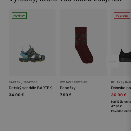
Novinky
Výpredaj
BARTEK / 11042505
WOJAS / 97073-85
RELAKS / R46
Detský sandále BARTEK
Ponožky
34.90 €
7.90 €
30.90 €
Najnižšia cena
47.90 €
Pôvodná cena