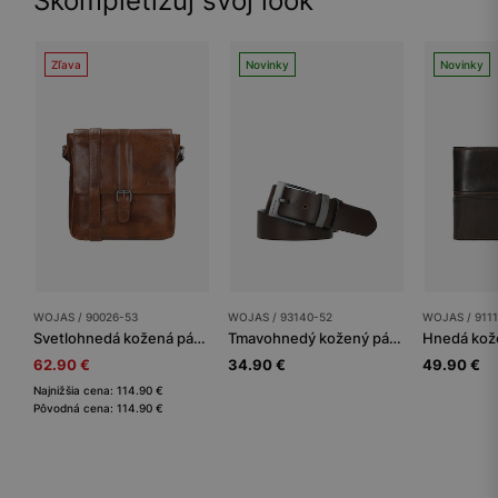
Skompletizuj svoj look
Zľava
Novinky
Novinky
WOJAS / 90026-53
WOJAS / 93140-52
WOJAS / 911
Svetlohnedá kožená pánska taška listonoška
Tmavohnedý kožený pánsky opasok
62.90 €
34.90 €
49.90 €
Najnižšia cena: 114.90 €
Pôvodná cena: 114.90 €