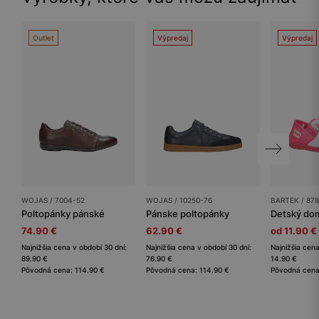
Outlet
Výpredaj
Výpredaj
WOJAS / 7004-52
WOJAS / 10250-76
BARTEK / 878
Poltopánky pánské
Pánske poltopánky
74.90 €
62.90 €
od 11.90 €
Najnižšia cena v období 30 dní:
Najnižšia cena v období 30 dní:
Najnižšia cena
89.90 €
76.90 €
14.90 €
Pôvodná cena: 114.90 €
Pôvodná cena: 114.90 €
Pôvodná cena