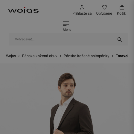
Prihláste sa
Obľúbené
Košík
Menu
Wojas
Pánska kožená obuv
Pánske kožené poltopánky
Tmavohned