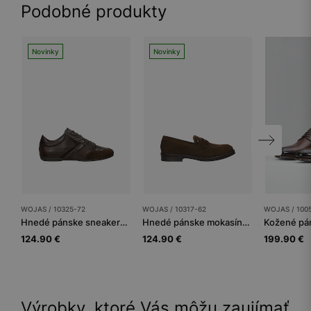
Podobné produkty
Novinky
Novinky
WOJAS / 10325-72
WOJAS / 10317-62
WOJAS / 100
Hnedé pánske sneakersy na tenkej podrážke
Hnedé pánske mokasíny zo štiepenky
124.90 €
124.90 €
199.90 €
Výrobky, ktoré Vás môžu zaujímať