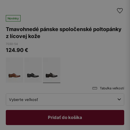
Novinky
Tmavohnedé pánske spoločenské poltopánky
z lícovej kože
7030-54
124.90
€
Tabuľka veľkostí
Vyberte veľkosť
Pridať do košíka