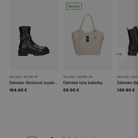
Novinky
WOJAS / 64136-81
WOJAS / 80485-54
WOJAS / 641
Dámske členkové topánky
Dámske tote kabelky
164.90 €
89.90 €
149.90 €