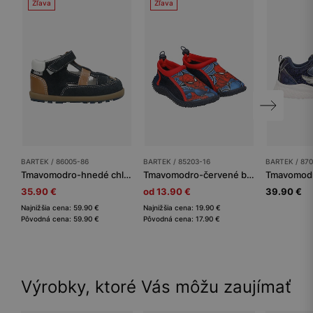
Zľava
Zľava
BARTEK / 86005-86
BARTEK / 85203-16
BARTEK / 87
Tmavomodro-hnedé chlapčenské polosandále z prírodnej kože BARTEK 86005-86
Tmavomodro-červené bazénové topánky Spider-Man BARTEK 85203-16
35.90 €
od 13.90 €
39.90 €
Najnižšia cena: 59.90 €
Najnižšia cena: 19.90 €
Pôvodná cena: 59.90 €
Pôvodná cena: 17.90 €
Výrobky, ktoré Vás môžu zaujímať