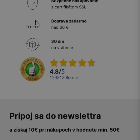
Bezpečné nakupovanie
s certifikátom SSL
Doprava zadarmo
nad 30 €
30 dní
na vrátenie
4.8
/
5
124313
recenzií
Pripoj sa do newslettra
a získaj 10€ pri nákupoch v hodnote min. 50€