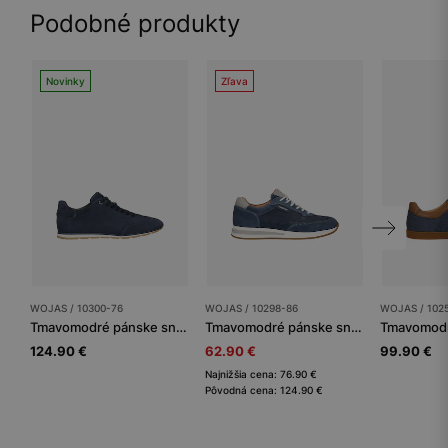
Podobné produkty
Novinky
Zľava
WOJAS / 10300-76
WOJAS / 10298-86
WOJAS / 102
Tmavomodré pánske sneakersy na nízkej podrážke
Tmavomodré pánske sneakersy so sivými vsadkami
124.90 €
62.90 €
99.90 €
Najnižšia cena: 76.90 €
Pôvodná cena: 124.90 €