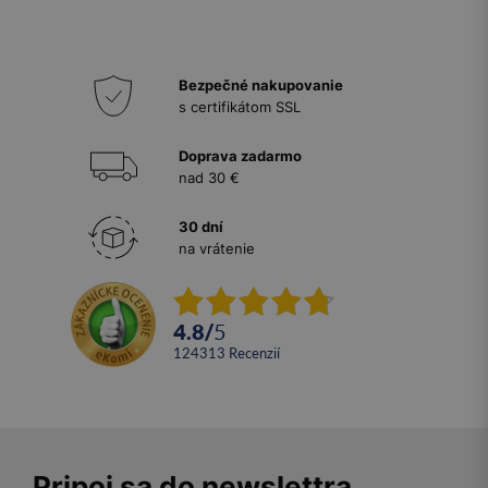
Bezpečné nakupovanie
s certifikátom SSL
Doprava zadarmo
nad 30 €
30 dní
na vrátenie
4.8
/
5
124313
recenzií
Pripoj sa do newslettra