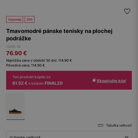
Výpredaj
33%
Tmavomodré pánske tenisky na plochej
podrážke
10305-76
76.90
€
Najnižšia cena v období 30 dní:
114.90
€
Pôvodná cena:
114.90
€
Ten produkt kúpite za
Skopírujte kód
61.52 €
FINAL20
s kódom
Tabuľka veľkostí
Vyberte veľkosť