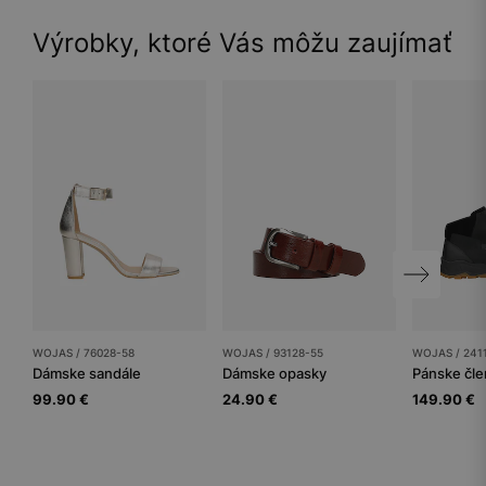
Výrobky, ktoré Vás môžu zaujímať
WOJAS / 76028-58
WOJAS / 93128-55
WOJAS / 241
Dámske sandále
Dámske opasky
Pánske čl
99.90 €
24.90 €
149.90 €