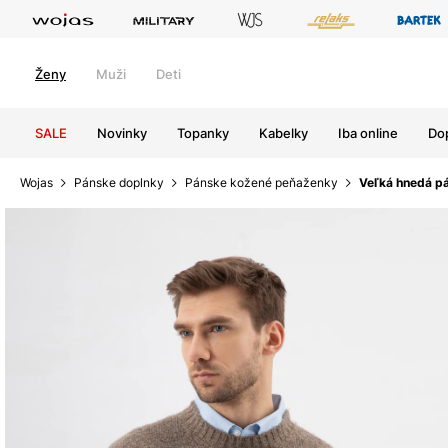
Ženy
Muži
Deti
SALE
Novinky
Topanky
Kabelky
Iba online
Do
Wojas
Pánske doplnky
Pánske kožené peňaženky
Veľká hnedá p