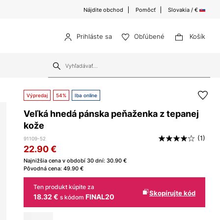
Nájdite obchod
Pomôcť
Slovakia / €
Prihláste sa
Obľúbené
Košík
Výpredaj
54%
Iba online
Veľká hnedá pánska peňaženka z tepanej
kože
(1)
91109-52
22.90
€
Najnižšia cena v období 30 dní:
30.90
€
Pôvodná cena:
49.90
€
Ten produkt kúpite za
Skopírujte kód
18.32 €
FINAL20
s kódom