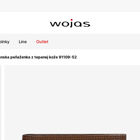
plnky
Line
Outlet
ánska peňaženka z tepanej kože 91109-52