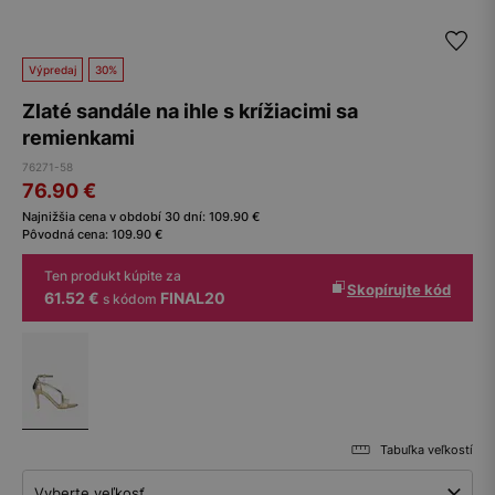
Výpredaj
30%
Zlaté sandále na ihle s krížiacimi sa
remienkami
76271-58
76.90
€
Najnižšia cena v období 30 dní:
109.90
€
Pôvodná cena:
109.90
€
Ten produkt kúpite za
Skopírujte kód
61.52 €
FINAL20
s kódom
Tabuľka veľkostí
Vyberte veľkosť