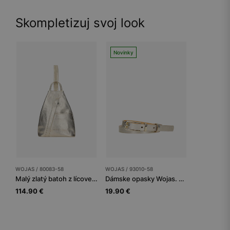
Skompletizuj svoj look
Novinky
WOJAS / 80083-58
WOJAS / 93010-58
Malý zlatý batoh z lícovej kože so zapínacími rúčkami
Dámske opasky Wojas. Zlatý štandard
114.90 €
19.90 €