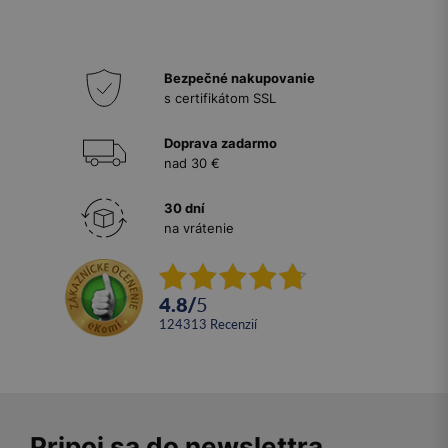
Bezpečné nakupovanie
s certifikátom SSL
Doprava zadarmo
nad 30 €
30 dní
na vrátenie
4.8
/
5
124313
recenzií
Pripoj sa do newslettra