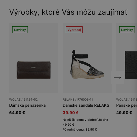
Výrobky, ktoré Vás môžu zaujímať
Novinky
Výpredaj
Novinky
WOJAS / 91124-52
RELAKS / R76003-11
WOJAS / 9113
Dámska peňaženka
Dámske sandále RELAKS
Pánske pe
64.90 €
39.90 €
49.90 €
Najnižšia cena v období 30 dní:
49.90 €
Pôvodná cena: 89.90 €