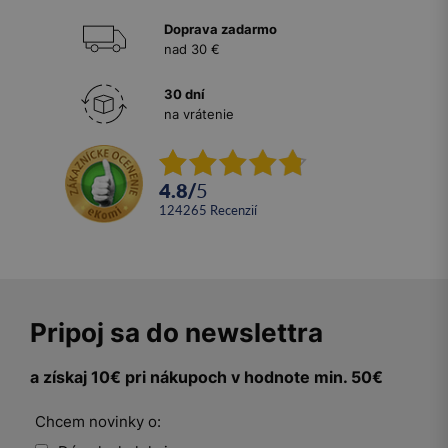
Doprava zadarmo
nad 30 €
30 dní
na vrátenie
4.8
/
5
124265
recenzií
Pripoj sa do newslettra
a získaj 10€ pri nákupoch v hodnote min. 50€
Chcem novinky o: