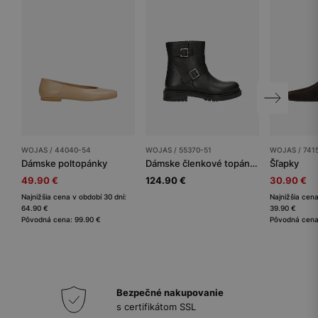
WOJAS / 44040-54
WOJAS / 55370-51
WOJAS / 741
Dámske poltopánky
Dámske členkové topánky
Šľapky
49.90 €
124.90 €
30.90 €
Najnižšia cena v období 30 dní:
Najnižšia cena
64.90 €
39.90 €
Pôvodná cena: 99.90 €
Pôvodná cena
Bezpečné nakupovanie
s certifikátom SSL