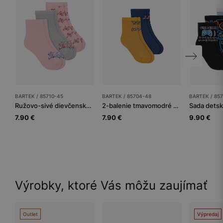
BARTEK / 85710-45
BARTEK / 85704-48
BARTEK / 85
Ružovo-sivé dievčenské ponožky s motýľmi 3-balenie BARTEK 85710-45
2-balenie tmavomodré a oranžové chlapčenské ponožky s hmyzom BARTEK 85704-48
7.90 €
7.90 €
9.90 €
Výrobky, ktoré Vás môžu zaujímať
Outlet
Výpredaj