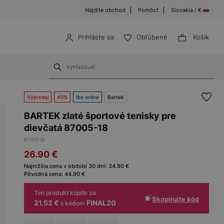
Nájdite obchod
Pomôcť
Slovakia / €
Prihláste sa
Obľúbené
Košík
Výpredaj
40%
Iba online
Bartek
BARTEK zlaté športové tenisky pre
dievčatá 87005-18
8700518
26.90
€
Najnižšia cena v období 30 dní:
34.90
€
Pôvodná cena:
44.90
€
Ten produkt kúpite za
Skopírujte kód
21.52 €
FINAL20
s kódom