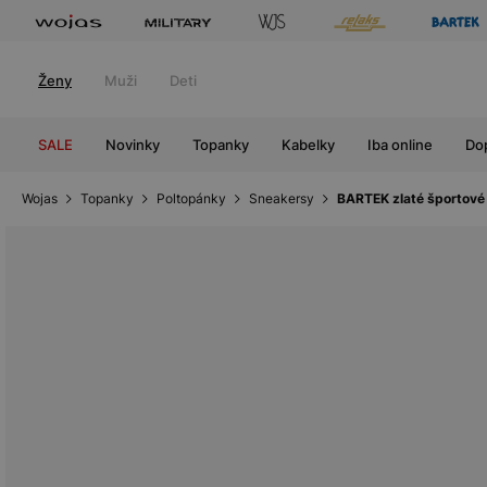
Ženy
Muži
Deti
SALE
Novinky
Topanky
Kabelky
Iba online
Do
Wojas
Topanky
Poltopánky
Sneakersy
BARTEK zlaté športové