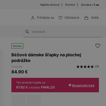
Nájdite obchod
Pomôcť
Slovakia / €
Prihláste sa
Obľúbené
Košík
Novinky
Béžové dámske šľapky na plochej
podrážke
(1)
74163-64
84.90
€
Ten produkt kúpite za
Skopírujte kód
67.92 €
FINAL20
s kódom