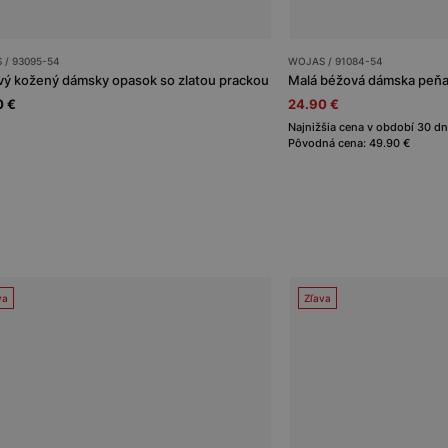
 / 93095-54
WOJAS / 91084-54
ý kožený dámsky opasok so zlatou prackou
Malá béžová dámska peňaž
0 €
24.90 €
Najnižšia cena v období 30 dn
Pôvodná cena: 49.90 €
va
Zľava