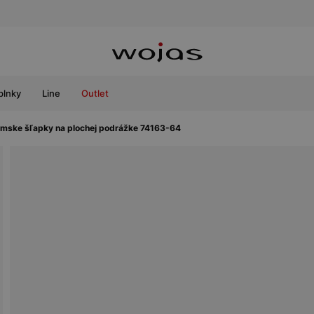
plnky
Line
Outlet
mske šľapky na plochej podrážke 74163-64