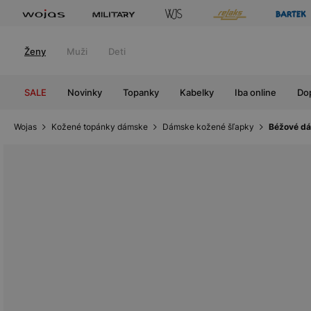
Ženy
Muži
Deti
SALE
Novinky
Topanky
Kabelky
Iba online
Do
Wojas
Kožené topánky dámske
Dámske kožené šľapky
Béžové dá