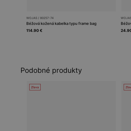
WOJAS / 80257-74
WOJAS
Béžová kožená kabelka typu frame bag
Béžov
114.90 €
24.9
Podobné produkty
Zľava
Zľa