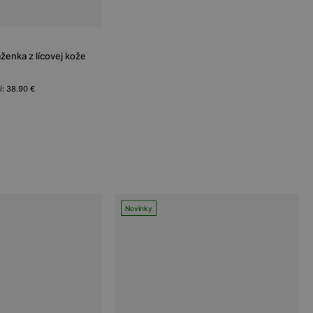
enka z lícovej kože
í: 38.90 €
Novinky