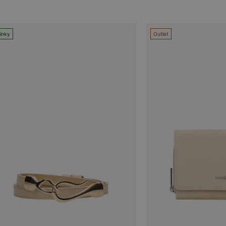
inky
Outlet