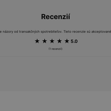
Recenzií
e názory od transakčných spotrebiteľov. Tieto recenzie sú akceptované 
5.0
(1 recenzií)