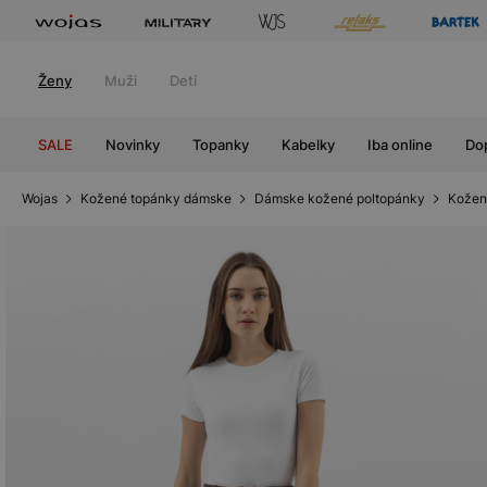
Ženy
Muži
Deti
SALE
Novinky
Topanky
Kabelky
Iba online
Do
Wojas
Kožené topánky dámske
Dámske kožené poltopánky
Kožen