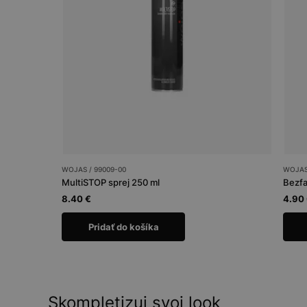
WOJAS / 99009-00
WOJAS 
MultiSTOP sprej 250 ml
Bezfa
8.40 €
4.90
Pridať do košíka
Skompletizuj svoj look