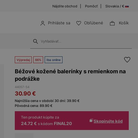
Nájdite obchod
Pomôcť
Slovakia / €
Prihláste sa
Obľúbené
Košík
Výpredaj
66%
Iba online
Béžové kožené balerínky s remienkom na
podrážke
44057-54
30.90
€
Najnižšia cena v období 30 dní:
39.90
€
Pôvodná cena:
89.90
€
Ten produkt kúpite za
Skopírujte kód
24.72 €
FINAL20
s kódom