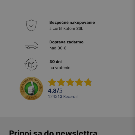
Bezpečné nakupovanie
s certifikátom SSL
Doprava zadarmo
nad 30 €
30 dní
na vrátenie
4.8
/
5
124313
recenzií
Pripoj sa do newslettra