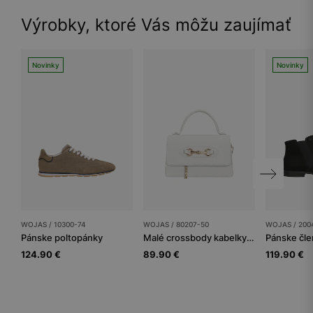
Výrobky, ktoré Vás môžu zaujímať
Novinky
Novinky
WOJAS / 10300-74
WOJAS / 80207-50
WOJAS / 200
Pánske poltopánky
Malé crossbody kabelky dámske
Pánske čl
124.90 €
89.90 €
119.90 €