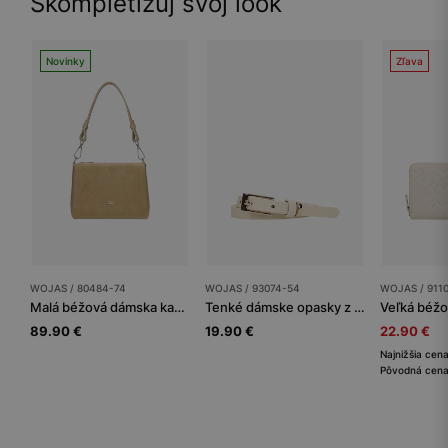
Skompletizuj svoj look
Novinky
Zľava
WOJAS / 80484-74
WOJAS / 93074-54
WOJAS / 911
Malá béžová dámska kabelka z kombinácie štiepenky a lícovej kože
Tenké dámske opasky z kože sú ideálne k elegantným šatám
89.90 €
19.90 €
22.90 €
Najnižšia cen
Pôvodná cena