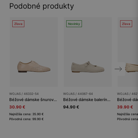
Podobné produkty
Zľava
Novinky
Zľava
WOJAS / 46332-54
WOJAS / 44067-64
WOJAS / 462
Béžové dámske šnurovacie poltopánky z pravej kože
Béžové dámske balerínky zo štiepenky
30.90 €
94.90 €
39.90 €
Najnižšia cena: 35.90 €
Najnižšia cen
Pôvodná cena: 99.90 €
Pôvodná cena