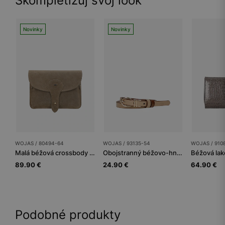
Skompletizuj svoj look
Novinky
Novinky
WOJAS / 80494-64
WOJAS / 93135-54
WOJAS / 910
Malá béžová crossbody kabelka zo štiepenky
Obojstranný béžovo-hnedý dámsky kožený opasok
89.90 €
24.90 €
64.90 €
Podobné produkty