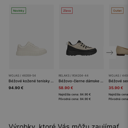
Novinky
Zľava
Outlet
WOJAS / 46359-54
RELAKS / R34204-44
WOJAS / 440
Béžové kožené tenisky s drážkovanou podrážkou
Béžovo-čierne dámske trekkingové poltopánky RELAKS s membránou nano-TEX™
94.90 €
58.90 €
35.90 €
Najnižšia cena: 84.90 €
Najnižšia cen
Pôvodná cena: 84.90 €
Pôvodná cena
Výrobky, ktoré Vás môžu zaujímať