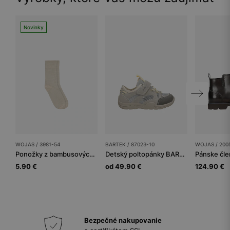
Novinky
WOJAS / 3981-54
BARTEK / 87023-10
WOJAS / 200
Ponožky z bambusových vlákien
Detský poltopánky BARTEK
Pánske čl
5.90 €
od 49.90 €
124.90 €
Bezpečné nakupovanie