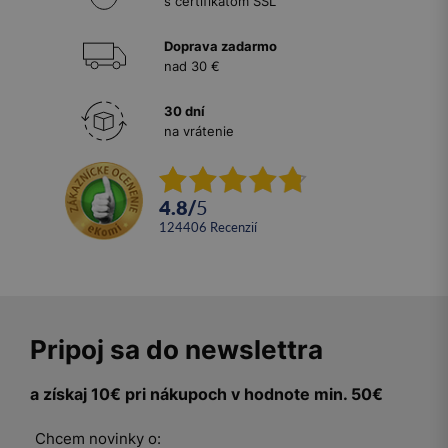
s certifikátom SSL
Doprava zadarmo
nad 30 €
30 dní
na vrátenie
4.8
/
5
124406
recenzií
Pripoj sa do newslettra
a získaj 10€ pri nákupoch v hodnote min. 50€
Chcem novinky o: