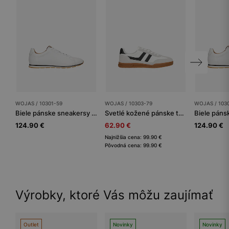
WOJAS / 10301-59
WOJAS / 10303-79
WOJAS / 103
Biele pánske sneakersy s kontrastným prvkom na podrážke
Svetlé kožené pánske tenisky s kontrastnými vsadkami
124.90 €
62.90 €
124.90 €
Najnižšia cena: 99.90 €
Pôvodná cena: 99.90 €
Výrobky, ktoré Vás môžu zaujímať
Outlet
Novinky
Novinky