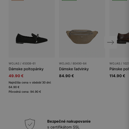
WOJAS / 45008-61
WOJAS / 80490-64
WOJAS / 102
Dámske poltopánky
Dámske ľadvinky
Pánske po
49.90 €
84.90 €
114.90 €
Najnižšia cena v období 30 dní:
64.90 €
Pôvodná cena: 94.90 €
Bezpečné nakupovanie
s certifikátom SSL