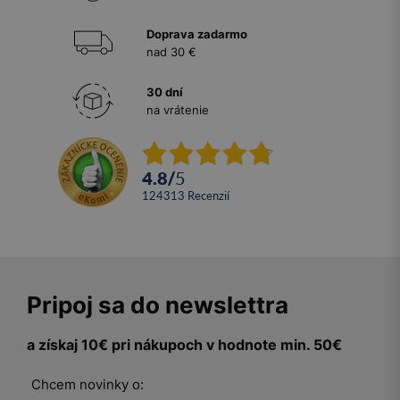
Doprava zadarmo
nad 30 €
30 dní
na vrátenie
4.8
/
5
124313
recenzií
Pripoj sa do newslettra
a získaj 10€ pri nákupoch v hodnote min. 50€
Chcem novinky o: