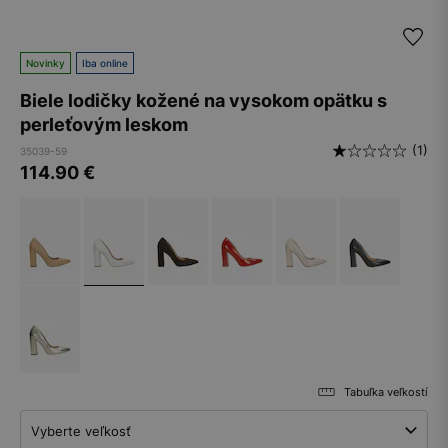
Novinky
Iba online
Biele lodičky kožené na vysokom opätku s
perleťovým leskom
(1)
35039-59
114.90
€
Tabuľka veľkostí
Vyberte veľkosť