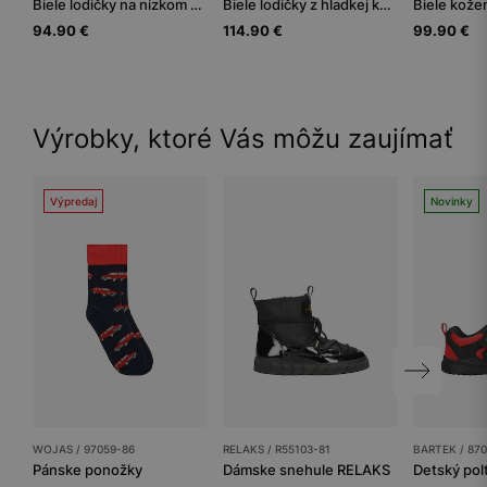
Biele lodičky na nízkom podpätku
Biele lodičky z hladkej kože na podpätku
94.90 €
114.90 €
99.90 €
Výrobky, ktoré Vás môžu zaujímať
Výpredaj
Novinky
WOJAS / 97059-86
RELAKS / R55103-81
BARTEK / 870
Pánske ponožky
Dámske snehule RELAKS