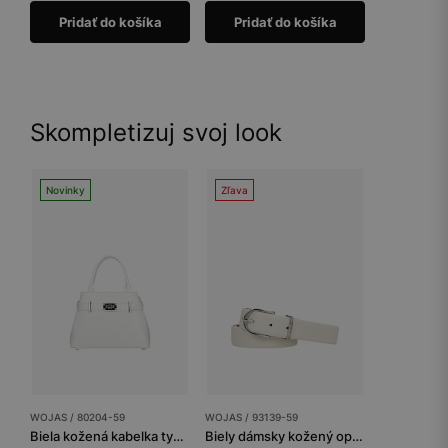
Pridať do košíka
Pridať do košíka
Skompletizuj svoj look
Novinky
Zľava
WOJAS / 80204-59
WOJAS / 93139-59
Biela kožená kabelka typu kufrík
Biely dámsky kožený opasok so striebornou prackou