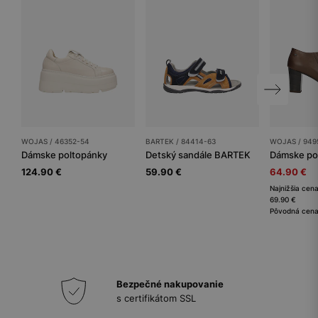
WOJAS / 46352-54
BARTEK / 84414-63
WOJAS / 949
Dámske poltopánky
Detský sandále BARTEK
Dámske po
124.90 €
59.90 €
64.90 €
Najnižšia cena
69.90 €
Pôvodná cena
Bezpečné nakupovanie
s certifikátom SSL