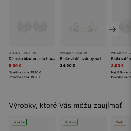
WOJAS / 98533-19
WOJAS / 98531-19
WOJAS / 985
Dámska bižutéria do topánok Wojas. Kvalita a štýl
Bielo-zlaté ozdoby na topánky s perličkami
8.90 €
34.90 €
8.90 €
Najnižšia cena: 19.90 €
Najnižšia cena
Pôvodná cena: 19.90 €
Pôvodná cena
Výrobky, ktoré Vás môžu zaujímať
Novinky
Novinky
Outlet