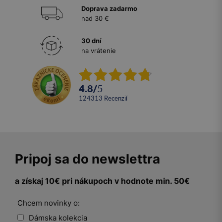
Doprava zadarmo
nad 30 €
30 dní
na vrátenie
4.8
/
5
124313
recenzií
Pripoj sa do newslettra
a získaj 10€ pri nákupoch v hodnote min. 50€
Chcem novinky o:
Dámska kolekcia