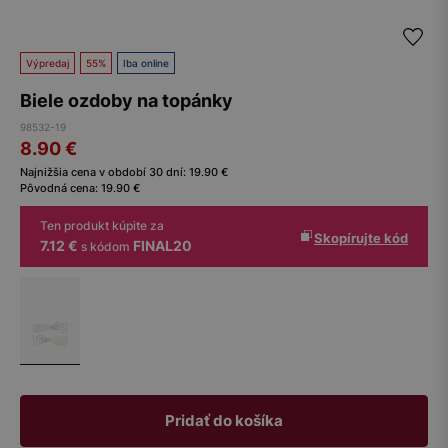
Výpredaj
55%
Iba online
Biele ozdoby na topánky
98532-19
8.90
€
Najnižšia cena v období 30 dní:
19.90
€
Pôvodná cena:
19.90
€
Ten produkt kúpite za
Skopírujte kód
7.12 €
FINAL20
s kódom
Pridať do košíka