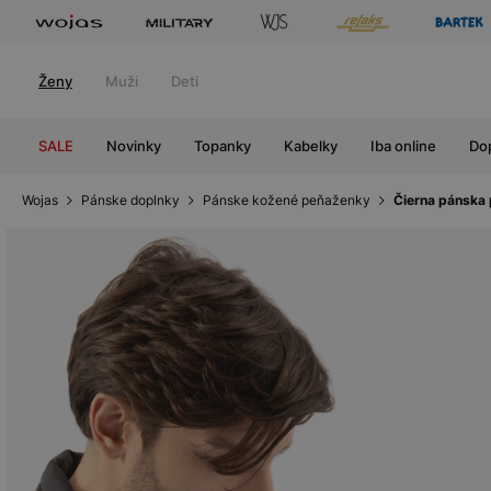
Ženy
Muži
Deti
SALE
Novinky
Topanky
Kabelky
Iba online
Do
Wojas
Pánske doplnky
Pánske kožené peňaženky
Čierna pánska 