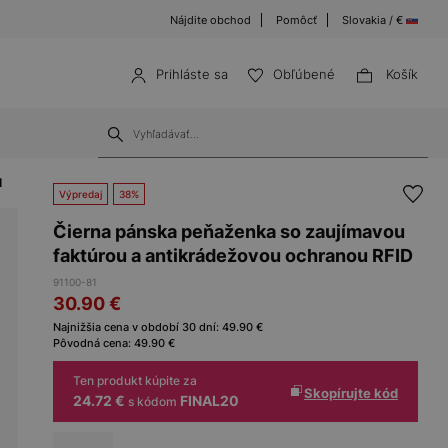
Nájdite obchod
Pomôcť
Slovakia / €
Prihláste sa
Obľúbené
Košík
1
Výpredaj
38%
Čierna pánska peňaženka so zaujímavou
faktúrou a antikrádežovou ochranou RFID
91100-81
30.90
€
Najnižšia cena v období 30 dní:
49.90
€
Pôvodná cena:
49.90
€
Ten produkt kúpite za
Skopírujte kód
24.72 €
FINAL20
s kódom