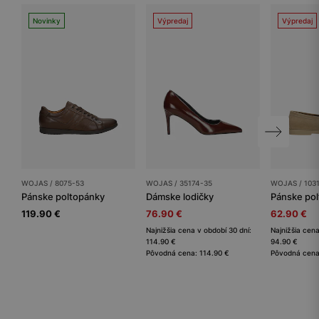
Novinky
Výpredaj
Výpredaj
WOJAS / 8075-53
WOJAS / 35174-35
WOJAS / 103
Pánske poltopánky
Dámske lodičky
Pánske po
119.90 €
76.90 €
62.90 €
Najnižšia cena v období 30 dní:
Najnižšia cena
114.90 €
94.90 €
Pôvodná cena: 114.90 €
Pôvodná cena