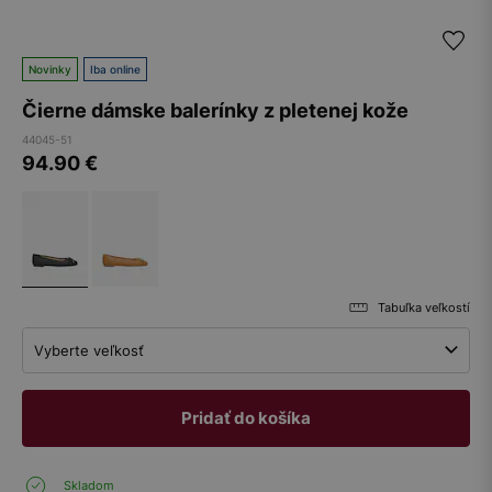
Novinky
Iba online
Čierne dámske balerínky z pletenej kože
44045-51
94.90
€
Tabuľka veľkostí
Vyberte veľkosť
Pridať do košíka
Skladom