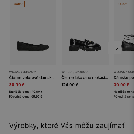
Outlet
Outlet
WOJAS / 44024-61
WOJAS / 46364-31
WOJAS / 440
Čierne velúrové dámske baleríny so zaoblenou špičkou
Čierne lakované mokasíny so zdobným strapcami
30.90 €
124.90 €
30.90 €
Najnižšia cena: 49.90 €
Najnižšia cen
Pôvodná cena: 69.90 €
Pôvodná cena
Výrobky, ktoré Vás môžu zaujímať