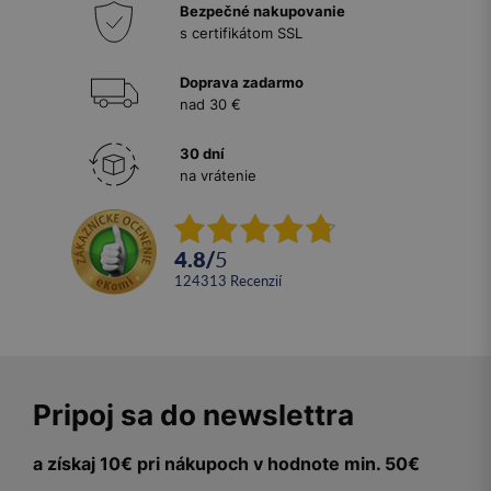
Bezpečné nakupovanie
s certifikátom SSL
Doprava zadarmo
nad 30 €
30 dní
na vrátenie
4.8
/
5
124313
recenzií
Pripoj sa do newslettra
a získaj 10€ pri nákupoch v hodnote min. 50€