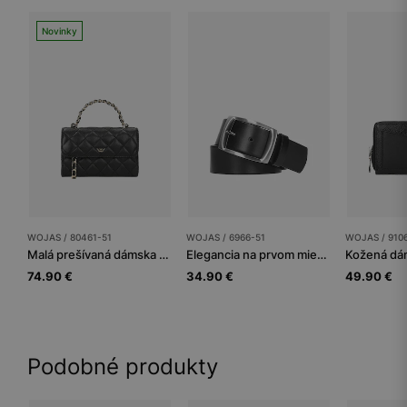
Novinky
WOJAS / 80461-51
WOJAS / 6966-51
WOJAS / 910
Malá prešívaná dámska kabelka crossbody
Elegancia na prvom mieste jedine s koženou dámskou páskou
74.90 €
34.90 €
49.90 €
Podobné produkty