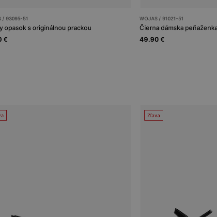
/ 93095-51
WOJAS / 91021-51
y opasok s originálnou prackou
0 €
49.90 €
va
Zľava