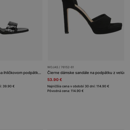
WOJAS / 76152-61
Čierne lakované sandále na ihličkovom podpätku s dierkovaným remienkom
53.90 €
í: 39.90 €
Najnižšia cena v období 30 dní: 114.90 €
Pôvodná cena: 114.90 €