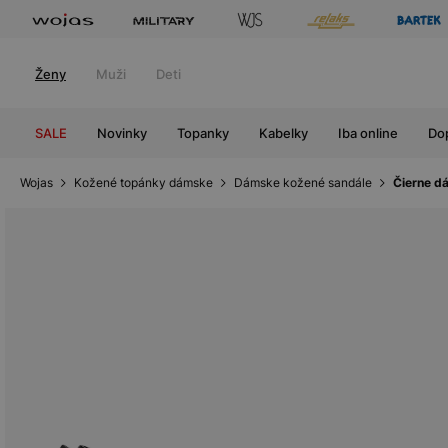
Ženy
Muži
Deti
SALE
Novinky
Topanky
Kabelky
Iba online
Do
Wojas
Kožené topánky dámske
Dámske kožené sandále
Čierne d