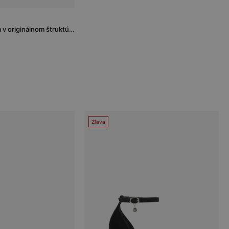
Čierna dámska peňaženka v originálnom štruktúrovanom dizajne
Zľava