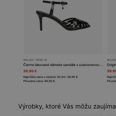
WOJAS / 76192-31
WOJAS 
Čierne lakované dámske sandále s uzatvorenou špičkou
Origi
30.90 €
39.9
Najnižšia cena v období 30 dní: 39.90 €
Najniž
Pôvodná cena: 99.90 €
Pôvodn
Výrobky, ktoré Vás môžu zaujíma