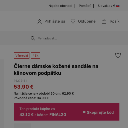
Nájdite obchod
Pomôcť
Slovakia / €
Prihláste sa
Obľúbené
Košík
Výpredaj
43%
Čierne dámske kožené sandále na
klinovom podpätku
76273-51
53.90
€
Najnižšia cena v období 30 dní:
62.90
€
Pôvodná cena:
94.90
€
Ten produkt kúpite za
Skopírujte kód
43.12 €
FINAL20
s kódom